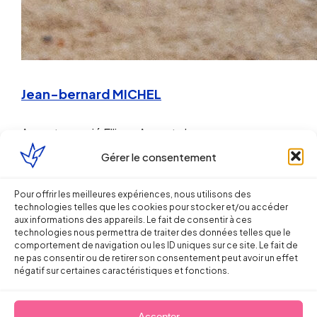
Jean-bernard MICHEL
Avocat associé
Ellipse Avocats Lyon
Gérer le consentement
https://www.youtube.com/watch?
v=4mOntRBhzl0
Pour offrir les meilleures expériences, nous utilisons des
technologies telles que les cookies pour stocker et/ou accéder
aux informations des appareils. Le fait de consentir à ces
Partager sur
technologies nous permettra de traiter des données telles que le
comportement de navigation ou les ID uniques sur ce site. Le fait de
ne pas consentir ou de retirer son consentement peut avoir un effet
négatif sur certaines caractéristiques et fonctions.
Accepter