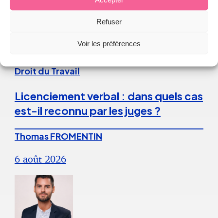
Refuser
Continuer la lecture
Voir les préférences
Droit du Travail
Licenciement verbal : dans quels cas
est-il reconnu par les juges ?
Thomas FROMENTIN
6 août 2026