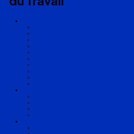
du Travail
Cabinets
Angoulême
Bayonne
Bordeaux
Cognac
Lille
Lyon
Marseille
Occitanie
Pyrénées
Strasbourg
Compétences
Droit du Travail
Droit de la Protection Sociale
Droit Santé Sécurité au Travail
Droit des Associations
Expertises
Avocats enquêteurs
Conduite du changement et