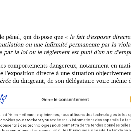
ode pénal, qui dispose que «
le fait d’exposer direc
mutilation ou une infirmité permanente par la viol
e par la loi ou le règlement est puni d’un an d’e
 les comportements dangereux, notamment en matièr
 de l’exposition directe à une situation objectiveme
bérée
du dirigeant, de son délégataire voire même d’
e prescription textuelle spéciale, et c’est sur ce poi
Gérer le consentement
r offrir les meilleures expériences, nous utilisons des technologies telles 
 cookies pour stocker et/ou accéder aux informations des appareils. Le fait
consentir à ces technologies nous permettra de traiter des données telles
 le comportement de navigation ou les ID uniques sur ce site. Le fait de ne 