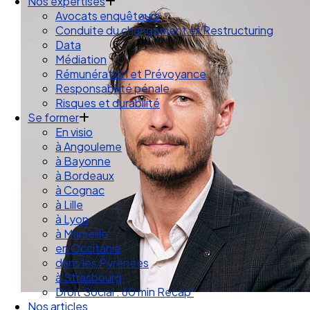
Droit des Associations
Nos expertises
Avocats enquêteurs
Conduite du changement et Restructuring
Data
Médiation
Rémunération et Prévoyance
Responsabilité pénale
Risques et durabilité
Se former
En visio
à Angouleme
à Bayonne
à Bordeaux
à Cognac
à Lille
à Lyon
à Marseille
en Occitanie
dans les Pyrénées
à Strasbourg
Droit Social : 60 min Recap’