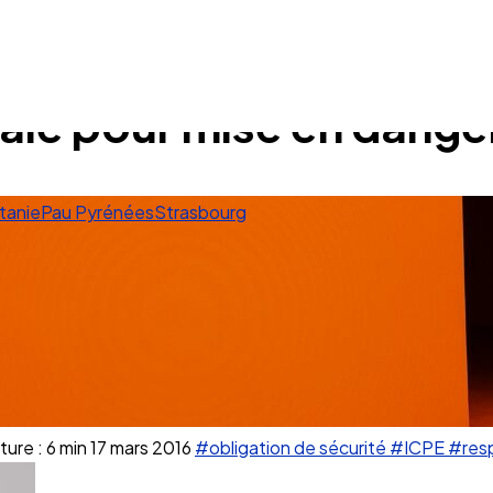
ale pour mise en danger 
tanie
Pau Pyrénées
Strasbourg
ure : 6 min
17 mars 2016
#obligation de sécurité
#ICPE
#resp