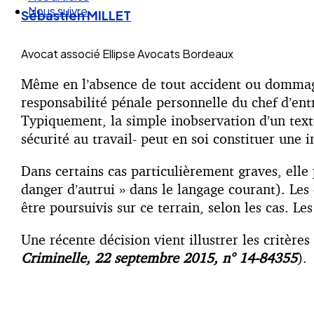
Nos articles
Sébastien MILLET
Nous suivre
Avocat associé
Ellipse Avocats Bordeaux
Même en l’absence de tout accident ou dommage,
responsabilité pénale personnelle du chef d’ent
Typiquement, la simple inobservation d’un text
sécurité au travail- peut en soi constituer une i
Dans certains cas particulièrement graves, elle
danger d’autrui » dans le langage courant). Les
être poursuivis sur ce terrain, selon les cas. L
Une récente décision vient illustrer les critère
Criminelle, 22 septembre 2015, n° 14-84355
).