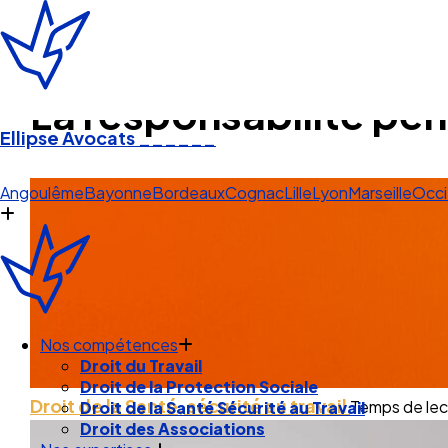
La responsabilité pén
Ellipse Avocats
______
Lille
Angoulême
Bayonne
Bordeaux
Cognac
Lille
Lyon
Marseille
Occi
Nos compétences
Droit du Travail
Droit de la Santé, sécurité au travail
Temps de lect
Droit de la Protection Sociale
Droit de la Santé Sécurité au Travail