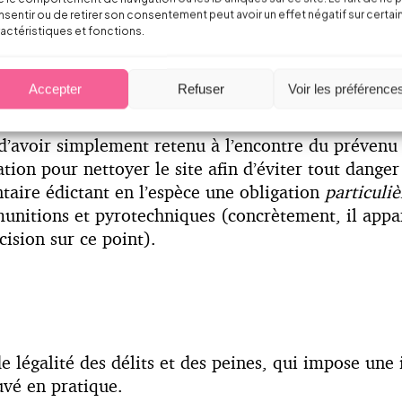
sentir ou de retirer son consentement peut avoir un effet négatif sur certai
te en énonçant que le caractère restrictif du délit 
actéristiques et fonctions.
u de blessures par une violation manifestement déli
e règlement ».
Il n’était pas ici question d’apprécier
Accepter
Refuser
Voir les préférence
i même l’élément intentionnel de l’infraction.
d’avoir simplement retenu à l’encontre du prévenu q
ion pour nettoyer le site afin d’éviter tout danger a
ntaire édictant en l’espèce une obligation
particuliè
 munitions et pyrotechniques (concrètement, il appa
ision sur ce point).
de légalité des délits et des peines, qui impose une 
uvé en pratique.