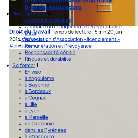
Droit de la Santé Sécurité au Travail
Droit des Associations
Nos expertises
Avocats enquêteurs
Conduite du changement et Restructuring
Droit du Travail
Temps de lecture : 5 min
20 juin
Data
2016
#association
#Association - licenciement -
Médiation
#embauche
Rémunération et Prévoyance
Responsabilité pénale
Risques et durabilité
Se former
En visio
à Angouleme
à Bayonne
à Bordeaux
à Cognac
à Lille
à Lyon
à Marseille
en Occitanie
dans les Pyrénées
à Strasbourg