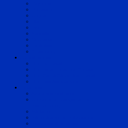
Bayonne
Bordeaux
Cognac
Lille
Lyon
Marseille
Occitanie
Pyrénées
Strasbourg
Compétences
Droit du Travail
Droit de la Protection Sociale
Droit Santé Sécurité au Travail
Droit des Associations
Expertises
Avocats enquêteurs
Conduite du changement et
Restructuring
Médiation
Rémunération et Prévoyance
Responsabilité pénale