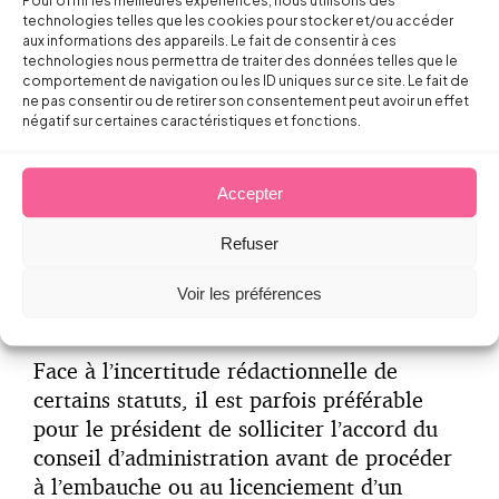
Pour offrir les meilleures expériences, nous utilisons des
ayant le pouvoir de procéder à l’embauche
technologies telles que les cookies pour stocker et/ou accéder
et au licenciement d’un salarié, c’est, en
aux informations des appareils. Le fait de consentir à ces
principe, le président de l’association qui
technologies nous permettra de traiter des données telles que le
comportement de navigation ou les ID uniques sur ce site. Le fait de
dispose de ce pouvoir dans la mesure où il
ne pas consentir ou de retirer son consentement peut avoir un effet
est le représentant légal de l’association
négatif sur certaines caractéristiques et fonctions.
auprès des tiers pour tous les actes de la
vie civile (Soc. 10 juill. 2013, n° 12-
Accepter
13.985).
Refuser
Toutefois, ce pouvoir peut également être
dévolu au conseil d’administration si celui-
Voir les préférences
ci dispose du pouvoir de gestion.
Face à l’incertitude rédactionnelle de
certains statuts, il est parfois préférable
pour le président de solliciter l’accord du
conseil d’administration avant de procéder
à l’embauche ou au licenciement d’un