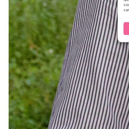
con
car