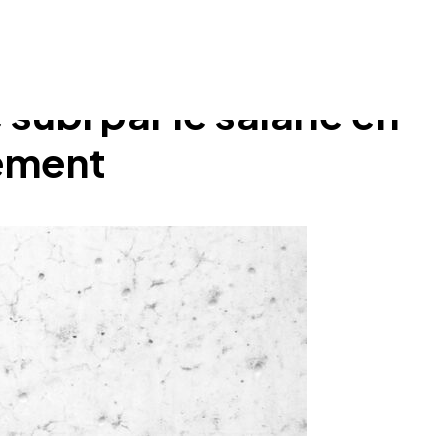
ubi par le salarié en
iement