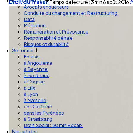
Droit des Associations
Droit du Travail
Temps de lecture : 3 min
8 août 2016
#
Nos expertises
Avocats enquêteurs
Conduite du changement et Restructuring
Data
Médiation
Rémunération et Prévoyance
Responsabilité pénale
Risques et durabilité
Se former
En visio
à Angouleme
à Bayonne
à Bordeaux
à Cognac
à Lille
à Lyon
à Marseille
en Occitanie
dans les Pyrénées
à Strasbourg
Droit Social : 60 min Recap’