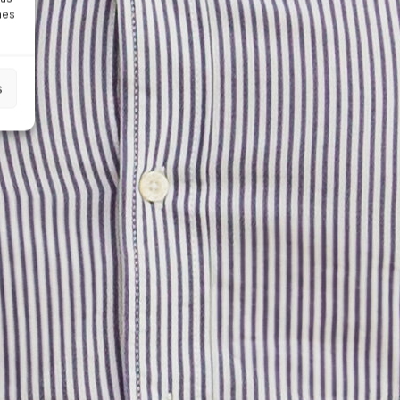
nes
s