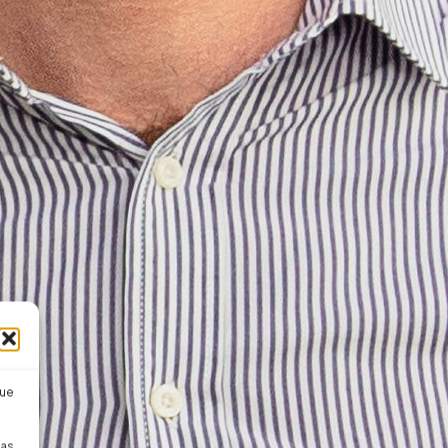
que
pas