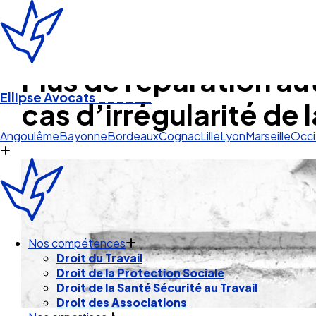
Plus de réparation au
Ellipse Avocats
______
cas d’irrégularité de
Pau Pyrénées
Angoulême
Bayonne
Bordeaux
Cognac
Lille
Lyon
Marseille
Occi
Nos compétences
Droit du Travail
Droit de la Protection Sociale
Droit de la Santé Sécurité au Travail