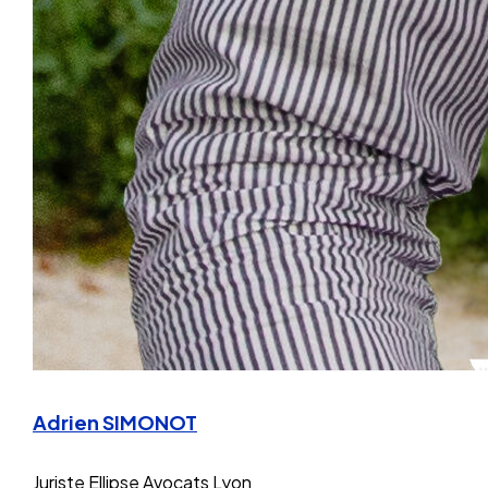
Adrien SIMONOT
Juriste
Ellipse Avocats Lyon