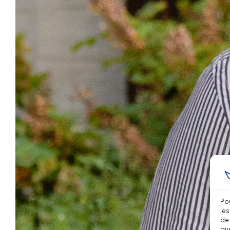
Pou
les
de 
que