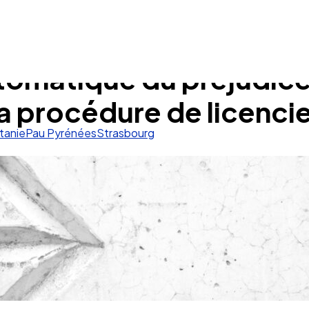
tomatique du préjudice s
 la procédure de licenc
tanie
Pau Pyrénées
Strasbourg