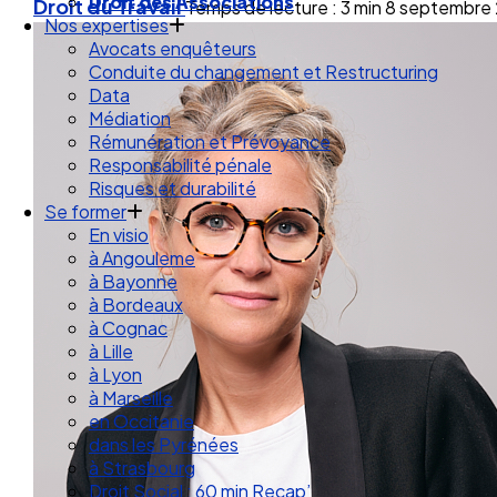
Droit des Associations
Droit du Travail
Temps de lecture : 3 min
8 septembre
Nos expertises
Avocats enquêteurs
Conduite du changement et Restructuring
Data
Médiation
Rémunération et Prévoyance
Responsabilité pénale
Risques et durabilité
Se former
En visio
à Angouleme
à Bayonne
à Bordeaux
à Cognac
à Lille
à Lyon
à Marseille
en Occitanie
dans les Pyrénées
à Strasbourg
Droit Social : 60 min Recap’