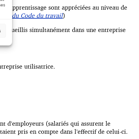
nes
re d’apprentissage sont appréciées au niveau de
23-5 du Code du travail
)
e accueillis simultanément dans une entreprise
s
reprise utilisatrice.
nt d’employeurs (salariés qui assurent le
taient pris en compte dans l’effectif de celui-ci.