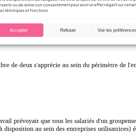
sentir ou de retirer son consentement peut avoir un effet négatif sur certai
t d’employeurs, les dispositions relatives au maît
actéristiques et fonctions.
nt. (
Loi du 8 août 2016 – Article 91 ; Article L.62
lasses préparatoires à l’apprentissage pouvant êtr
Accepter
Refuser
Voir les préférence
icle R.6223-6 du Code du travail
)
re de deux s’apprécie au sein du périmètre de l’ent
ravail prévoyait que tous les salariés d’un groupeme
 disposition au sein des entreprises utilisatrices) é