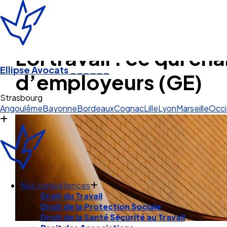
Loi travail : ce qui 
Ellipse Avocats
______
d’employeurs (GE)
A
Angoulême
Bayonne
Bordeaux
Cognac
Lille
Lyon
Marseille
Occi
Nos compétences
Droit du Travail
Droit de la Protection Sociale
Droit de la Santé Sécurité au Travail