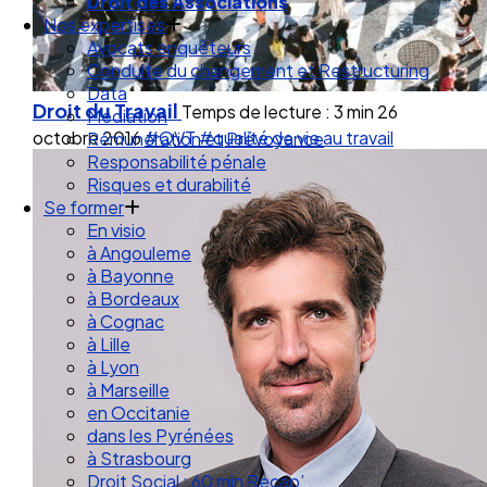
Droit de la Santé Sécurité au Travail
Droit des Associations
Nos expertises
Avocats enquêteurs
Conduite du changement et Restructuring
Droit du Travail
Temps de lecture : 3 min
26
Data
octobre 2016
#QVT
#qualité de vie au travail
Médiation
Rémunération et Prévoyance
Responsabilité pénale
Risques et durabilité
Se former
En visio
à Angouleme
à Bayonne
à Bordeaux
à Cognac
à Lille
à Lyon
à Marseille
en Occitanie
dans les Pyrénées
à Strasbourg