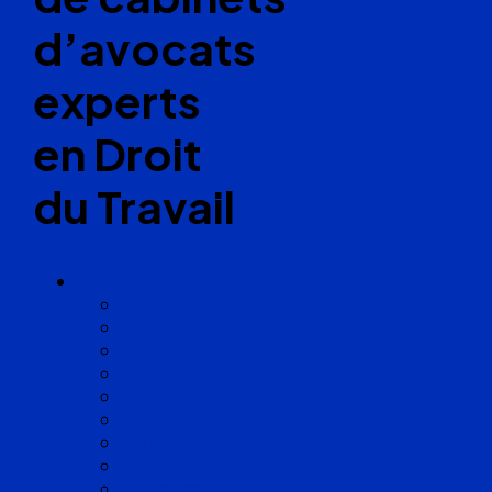
d’avocats
experts
en Droit
du Travail
Cabinets
Angoulême
Bayonne
Bordeaux
Cognac
Lille
Lyon
Marseille
Occitanie
Pyrénées