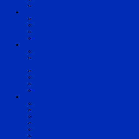
Strasbourg
Compétences
Droit du Travail
Droit de la Protection Sociale
Droit Santé Sécurité au Travail
Droit des Associations
Expertises
Avocats enquêteurs
Conduite du changement et
Restructuring
Médiation
Rémunération et Prévoyance
Responsabilité pénale
Risques et durabilité
A propos
Mentions légales
Gestion des cookies
Données personnelles
Règlement Qualiopi
Certificat Qualiopi
Nous suivre