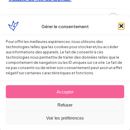
Partager sur
Gérer le consentement
Pour offrir les meilleures expériences, nous utilisons des
technologies telles que les cookies pour stocker et/ou accéder
aux informations des appareils. Le fait de consentir à ces
technologies nous permettra de traiter des données telles que le
comportement de navigation ou les ID uniques sur ce site. Le fait de
ne pas consentir ou de retirer son consentement peut avoir un effet
Continuer la lecture
négatif sur certaines caractéristiques et fonctions.
Accepter
Droit du Travail
Refuser
Licenciement verbal : dans quels cas
Voir les préférences
est-il reconnu par les juges ?