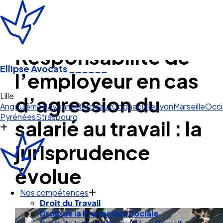
Responsabilité de
Ellipse Avocats
______
l’employeur en cas
Lille
d’agression du
Angoulême
Bayonne
Bordeaux
Cognac
Lille
Lyon
Marseille
Occi
Pyrénées
Strasbourg
salarié au travail : la
jurisprudence
évolue
Nos compétences
Droit du Travail
Droit de la Protection Sociale