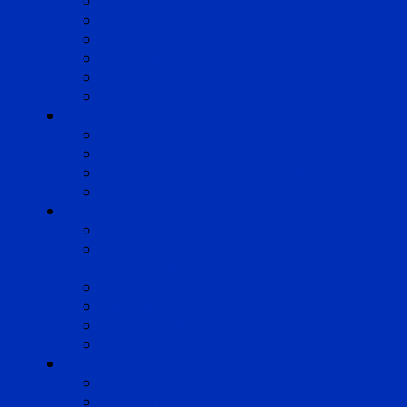
Lille
Lyon
Marseille
Occitanie
Pyrénées
Strasbourg
Compétences
Droit du Travail
Droit de la Protection Sociale
Droit Santé Sécurité au Travail
Droit des Associations
Expertises
Avocats enquêteurs
Conduite du changement et
Restructuring
Médiation
Rémunération et Prévoyance
Responsabilité pénale
Risques et durabilité
A propos
Mentions légales
Gestion des cookies