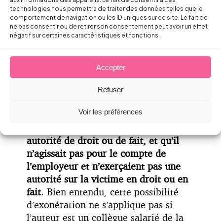
qui va dans le sens d’un rééquilibrage du
technologies nous permettra de traiter des données telles que le
rapport de forces : au cas par cas,
comportement de navigation ou les ID uniques sur ce site. Le fait de
l’employeur mis en cause pourra mieux se
ne pas consentir ou de retirer son consentement peut avoir un effet
négatif sur certaines caractéristiques et fonctions.
défendre :
d’une part
en documentant les diligences
Accepter
qu’il a pu mettre en œuvre en
adéquation avec les principes généraux
Refuser
de prévention
;
Voir les préférences
d’autre part
en justifiant que le tiers
auteur des faits n’était pas placé sous son
autorité de droit ou de fait, et qu’il
n’agissait pas pour le compte de
l’employeur et n’exerçaient pas une
autorité sur la victime en droit ou en
fait
. Bien entendu, cette possibilité
d’exonération ne s’applique pas si
l’auteur est un collègue salarié de la