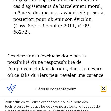
cas d’agissements de harcèlement moral,
même si des mesures avaient été prises a
posteriori pour obtenir son éviction
(Cass. Soc. 19 octobre 2011, n° 09-
68272).
Ces décisions n’excluent donc pas la
possibilité d’une responsabilité de
l’employeur du fait de tiers, dans la mesure
où ce faits du tiers peut révéler une carence
de l’employeur au regard de son obligation
de prévention, et partant de là, un
Gérer le consentement
manquement à son obligation de sécurité.
Pour offrir les meilleures expériences, nous utilisons des
Toutefois, il faut retenir le point suivant,
technologies telles que les cookies pour stocker et/ou accéder
aux informations des appareils. Le fait de consentir à ces