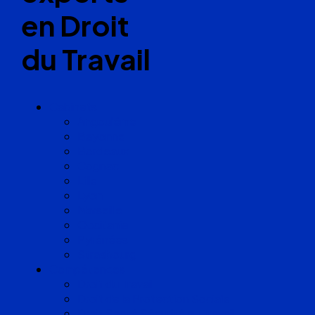
en Droit
du Travail
Cabinets
Angoulême
Bayonne
Bordeaux
Cognac
Lille
Lyon
Marseille
Occitanie
Pyrénées
Strasbourg
Compétences
Droit du Travail
Droit de la Protection Sociale
Droit Santé Sécurité au Travail