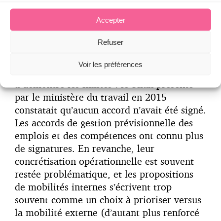
personnel de formation/ compte personnel
d’activité (un véritable outil de la politique
Accepter
de mobilité interne comme externe). Pour
Refuser
susciter la mobilité dans un cadre négocié,
l’accord de mobilité interne créé par la loi
Voir les préférences
de sécurisation de l’emploi du 14 juin 2013,
a démontré les limites : le bilan présenté
par le ministère du travail en 2015
constatait qu’aucun accord n’avait été signé.
Les accords de gestion prévisionnelle des
emplois et des compétences ont connu plus
de signatures. En revanche, leur
concrétisation opérationnelle est souvent
restée problématique, et les propositions
de mobilités internes s’écrivent trop
souvent comme un choix à prioriser versus
la mobilité externe (d’autant plus renforcé