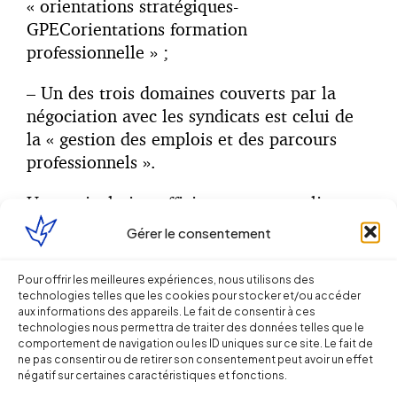
« orientations stratégiques-
GPECorientations formation
professionnelle » ;
– Un des trois domaines couverts par la
négociation avec les syndicats est celui de
la « gestion des emplois et des parcours
professionnels ».
Une articulation efficiente entre ces lieux
du dialogue social donne lisibilité et
Gérer le consentement
légitimité aux démarches
engagées. Un autre champ d’actions se situe
Pour offrir les meilleures expériences, nous utilisons des
au niveau du manager, lors de la réalisation
technologies telles que les cookies pour stocker et/ou accéder
aux informations des appareils. Le fait de consentir à ces
de l’entretien
technologies nous permettra de traiter des données telles que le
professionnel, même s’il reste encore
comportement de navigation ou les ID uniques sur ce site. Le fait de
ne pas consentir ou de retirer son consentement peut avoir un effet
insuffisamment mis en pratique, et enfin
négatif sur certaines caractéristiques et fonctions.
par l’incitation à utiliser le compte