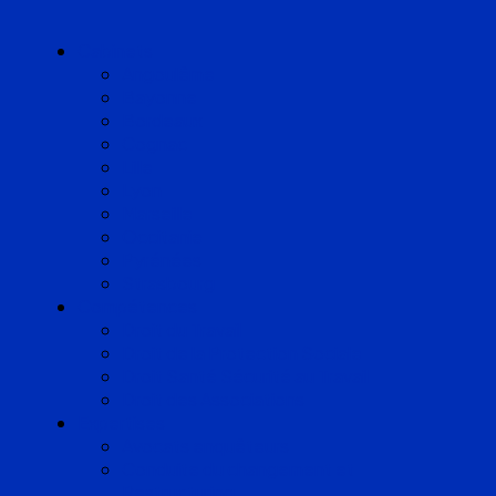
Cabinets
Angoulême
Bayonne
Bordeaux
Cognac
Lille
Lyon
Marseille
Occitanie
Pyrénées
Strasbourg
Compétences
Droit du Travail
Droit de la Protection Sociale
Droit Santé Sécurité au Travail
Droit des Associations
Expertises
Avocats enquêteurs
Conduite du changement et
Restructuring