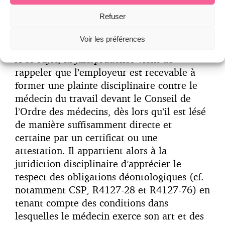
d’aptitude médicale, le médecin du travail
Refuser
avait inscrit « apte sous réserve de porter
des lunettes adaptées ».
Voir les préférences
A ce sujet, la jurisprudence vient de
rappeler que l’employeur est recevable à
former une plainte disciplinaire contre le
médecin du travail devant le Conseil de
l’Ordre des médecins, dès lors qu’il est lésé
de manière suffisamment directe et
certaine par un certificat ou une
attestation. Il appartient alors à la
juridiction disciplinaire d’apprécier le
respect des obligations déontologiques (cf.
notamment CSP, R4127-28 et R4127-76) en
tenant compte des conditions dans
lesquelles le médecin exerce son art et des