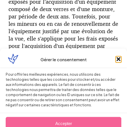
exposés pour l’acquisition d’un équipement
composé de deux verres et d’une monture,
par période de deux ans. Toutefois, pour
les mineurs ou en cas de renouvellement de
l’équipement justifié par une évolution de
la vue, elle s’applique pour les frais exposés
pour l’acquisition d’un équipement par
période d’un an »).
Gérer le consentement
Le fait que cette exigence soit mentionnée
par le médecin du travail a au contraire
Pour offrir les meilleures expériences, nous utilisons des
technologies telles que les cookies pour stocker et/ou accéder
ouvert la porte à une demande de
aux informations des appareils. Le fait de consentir à ces
remboursement, ce qui illustre plus
technologies nous permettra de traiter des données telles que le
généralement les difficultés que peuvent
comportement de navigation ou les ID uniques sur ce site. Le fait de
ne pas consentir ou de retirer son consentement peut avoir un effet
poser les indications du médecin du travail
négatif sur certaines caractéristiques et fonctions.
lorsque celles-ci sont libellées de manière
ambigüe. Les choses auraient sans doute
Accepter
été différentes si dans le certificat