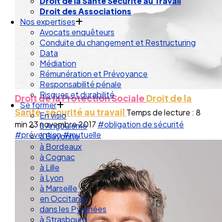
Droit de la Santé Sécurité au Travail
Droit des Associations
Nos expertises
Avocats enquêteurs
Conduite du changement et Restructuring
Data
Médiation
Rémunération et Prévoyance
Responsabilité pénale
Risques et durabilité
Droit de la Protection Sociale
Droit de la
Se former
Santé, sécurité au travail
Temps de lecture : 8
En visio
min
23 novembre 2017
#obligation de sécurité
à Angouleme
#prévention
#mutuelle
à Bayonne
à Bordeaux
à Cognac
à Lille
à Lyon
à Marseille
en Occitanie
dans les Pyrénées
à Strasbourg