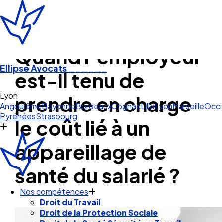
Quand l’employeur
Ellipse Avocats
______
est-il tenu de
Lyon
prendre en charge
Angoulême
Bayonne
Bordeaux
Cognac
Lille
Lyon
Marseille
Occi
Pyrénées
Strasbourg
le coût lié à un
appareillage de
santé du salarié ?
Nos compétences
Droit du Travail
Droit de la Protection Sociale