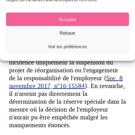
Une règle obligatoire ;
Un élément matériel ;
Accepter
Un élément intentionnel.
Refuser
En l’espèce, la fraude aurait consisté en un
défaut délibéré d’information du CE.
Voir les préférences
Toutefois, ce défaut n’aurait eu pour
incidence uniquement la suspension du
projet de réorganisation ou l’engagement
de la responsabilité de l’employeur (
Soc. 8
novembre 2017, n°16-15584
). En revanche,
il n’atteint pas directement la
détermination de la réserve spéciale dans la
mesure où la décision de l’employeur
n’aurait pu être empêchée malgré les
manquements énoncés.