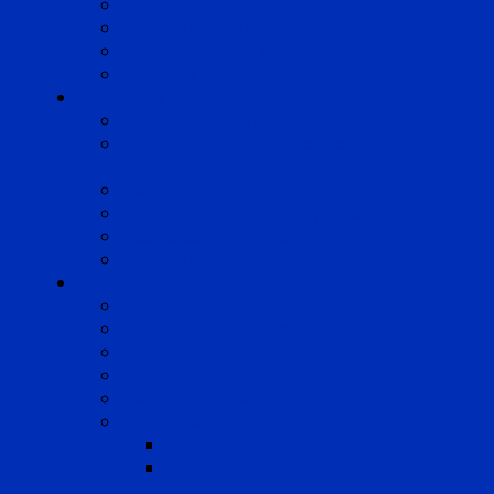
Droit du Travail
Droit de la Protection Sociale
Droit Santé Sécurité au Travail
Droit des Associations
Expertises
Avocats enquêteurs
Conduite du changement et
Restructuring
Médiation
Rémunération et Prévoyance
Responsabilité pénale
Risques et durabilité
A propos
Mentions légales
Gestion des cookies
Données personnelles
Règlement Qualiopi
Certificat Qualiopi
Nous suivre
LinkedIn
Newsletter