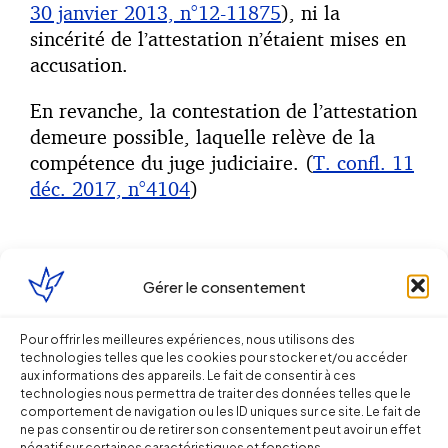
30 janvier 2013, n°12-11875
), ni la
sincérité de l’attestation n’étaient mises en
accusation.
En revanche, la contestation de l’attestation
demeure possible, laquelle relève de la
compétence du juge judiciaire. (
T. confl. 11
déc. 2017, n°4104
)
Acte II.
Quid
de la manœuvre
Gérer le consentement
frauduleuse ?
Pour offrir les meilleures expériences, nous utilisons des
Est-ce la fin de l’adage «
la fraude corrompt
technologies telles que les cookies pour stocker et/ou accéder
aux informations des appareils. Le fait de consentir à ces
tout
» ?
technologies nous permettra de traiter des données telles que le
comportement de navigation ou les ID uniques sur ce site. Le fait de
La qualification de fraude suppose :
ne pas consentir ou de retirer son consentement peut avoir un effet
négatif sur certaines caractéristiques et fonctions.