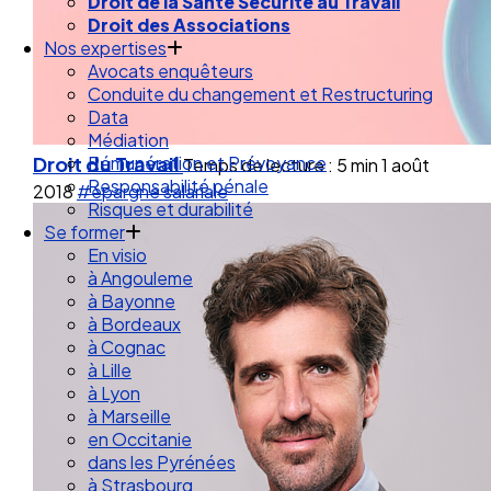
Droit de la Santé Sécurité au Travail
Droit des Associations
Nos expertises
Avocats enquêteurs
Conduite du changement et Restructuring
Data
Médiation
Droit du Travail
Rémunération et Prévoyance
Temps de lecture : 5 min
1 août
Responsabilité pénale
2018
#épargne salariale
Risques et durabilité
Se former
En visio
à Angouleme
à Bayonne
à Bordeaux
à Cognac
à Lille
à Lyon
à Marseille
en Occitanie
dans les Pyrénées
à Strasbourg