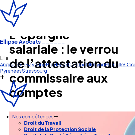
L’épargne
Ellipse Avocats
______
salariale : le verrou
Lille
de l’attestation du
Angoulême
Bayonne
Bordeaux
Cognac
Lille
Lyon
Marseille
Occi
Pyrénées
Strasbourg
commissaire aux
comptes
Nos compétences
Droit du Travail
Droit de la Protection Sociale