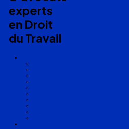
experts
en Droit
du Travail
Cabinets
Angoulême
Bayonne
Bordeaux
Cognac
Lille
Lyon
Marseille
Occitanie
Pyrénées
Strasbourg
Compétences