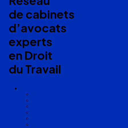
Réseau
de cabinets
d’avocats
experts
en Droit
du Travail
Cabinets
Angoulême
Bayonne
Bordeaux
Cognac
Lille
Lyon