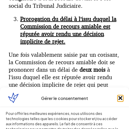
social du Tribunal Judiciaire.
Prorogation du délai à l’issu duquel la
Commission de recours amiable est
réputée avoir rendu une décision
implicite de rejet.
Une fois valablement saisie par un cotisant,
la Commission de recours amiable doit se
prononcer dans un délai de
deux mois
à
l’issu duquel elle est réputée avoir rendu
une décision implicite de rejet qui peut
alors être contestée devant le Pôle social du
Gérer le consentement
Tribunal judiciaire. (Articles
R142-1-A
et
R142-6
du Code de la Sécurité sociale)
Pour offrir les meilleures expériences, nous utilisons des
technologies telles que les cookies pour stocker et/ou accéder
L’ordonnance n°2020-306 du 25 mars 2020
aux informations des appareils. Le fait de consentir à ces
(article 7) suspend ce délai
lorsqu’il expire
technologies nous permettra de traiter des données telles que le