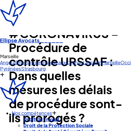
#CORONAVIRUS –
Ellipse Avocats
______
Procédure de
Marseille
contrôle URSSAF :
Angoulême
Bayonne
Bordeaux
Cognac
Lille
Lyon
Marseille
Occi
Pyrénées
Strasbourg
Dans quelles
mesures les délais
de procédure sont-
ils prorogés ?
Nos compétences
Droit du Travail
Droit de la Protection Sociale