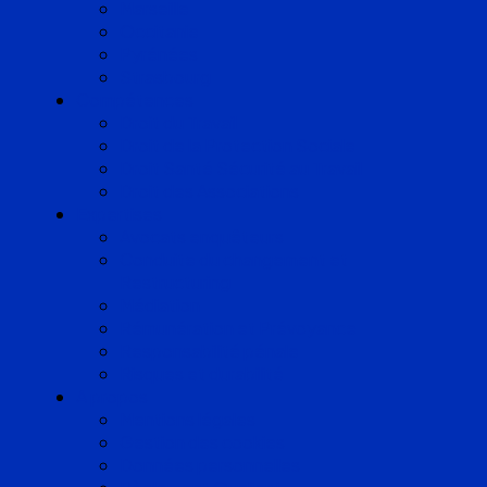
Marseille
Occitanie
Pyrénées
Strasbourg
Compétences
Droit du Travail
Droit de la Protection Sociale
Droit Santé Sécurité au Travail
Droit des Associations
Expertises
Avocats enquêteurs
Conduite du changement et
Restructuring
Médiation
Rémunération et Prévoyance
Responsabilité pénale
Risques et durabilité
A propos
Mentions légales
Gestion des cookies
Données personnelles