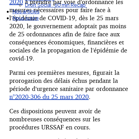
2020
à prendre par voie d’ordonnance les
Droit Social : 60 min Recap’
mesures nécessaires pour faire face à
Nos articles
l’épidémie de COVID-19, dès le 25 mars
Nous suivre
2020, le gouvernement adoptait pas moins
de 25 ordonnances afin de faire face aux
conséquences économiques, financières et
sociales de la propagation de l’épidémie de
covid-19.
Parmi ces premières mesures, figurait la
prorogation des délais échus pendant la
période d’urgence sanitaire par ordonnance
n°2020-306 du 25 mars 2020
.
Ces dispositions peuvent avoir de
nombreuses conséquences sur les
procédures URSSAF en cours.