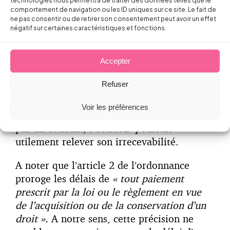
pendant la période d’urgence sanitaire
. Elle
comportement de navigation ou les ID uniques sur ce site. Le fait de
ne pas consentir ou de retirer son consentement peut avoir un effet
prévoit également le report du point de
négatif sur certaines caractéristiques et fonctions.
départ de ce délai jusqu’à l’achèvement de
cette période.
Accepter
Dès lors, en cas de saisine du Pôle social du
Refuser
Tribunal judiciaire en contestation d’une
décision considérée implicitement rejetée
Voir les préférences
au cours de la période d’urgence sanitaire
par un cotisant, l’URSSAF pourrait
utilement relever son irrecevabilité.
A noter que l’article 2 de l’ordonnance
proroge les délais de
« tout paiement
prescrit par la loi ou le règlement en vue
de l’acquisition ou de la conservation d’un
droit ».
A notre sens, cette précision ne