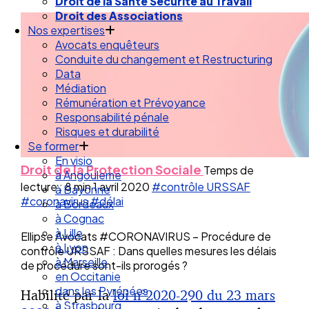
Droit de la Santé Sécurité au Travail
Droit des Associations
Nos expertises
Avocats enquêteurs
Conduite du changement et Restructuring
Data
Médiation
Rémunération et Prévoyance
Responsabilité pénale
Risques et durabilité
Se former
En visio
Droit de la Protection Sociale
Temps de
à Angouleme
lecture : 8 min
1 avril 2020
#contrôle URSSAF
à Bayonne
#coronavirus
#délai
à Bordeaux
à Cognac
à Lille
Ellipse Avocats #CORONAVIRUS – Procédure de
à Lyon
contrôle URSSAF : Dans quelles mesures les délais
à Marseille
de procédure sont-ils prorogés ?
en Occitanie
dans les Pyrénées
Habilité par la
loi n°2020-290 du 23 mars
à Strasbourg