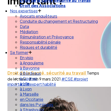
important ?
Droit de la Santé Sécurité au Travail
Droit des Associations
Nos expertises
Avocats enquêteurs
Conduite du changement et Restructuring
Data
Médiation
Rémunération et Prévoyance
Responsabilité pénale
Risques et durabilité
Se former
En visio
à Angouleme
à Bayonne
Droit de la Santé, sécurité au travail
Temps
à Bordeaux
à Cognac
de lecture : 8 min
9 mars 2021
#CSE
#projet
à Lille
important
#expert habilité
à Lyon
à Marseille
en Occitanie
dans les Pyrénées
à Strasbourg