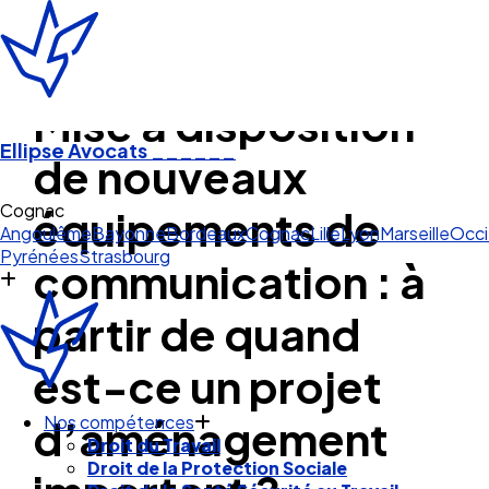
Mise à disposition
Ellipse Avocats
______
de nouveaux
Cognac
équipements de
Angoulême
Bayonne
Bordeaux
Cognac
Lille
Lyon
Marseille
Occi
Pyrénées
Strasbourg
communication : à
partir de quand
est-ce un projet
d’aménagement
Nos compétences
Droit du Travail
Droit de la Protection Sociale