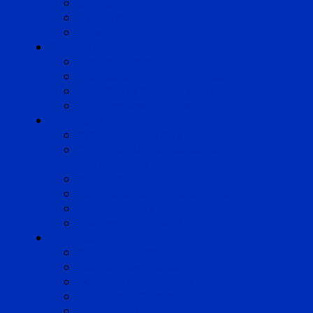
Occitanie
Pyrénées
Strasbourg
Compétences
Droit du Travail
Droit de la Protection Sociale
Droit Santé Sécurité au Travail
Droit des Associations
Expertises
Avocats enquêteurs
Conduite du changement et
Restructuring
Médiation
Rémunération et Prévoyance
Responsabilité pénale
Risques et durabilité
A propos
Mentions légales
Gestion des cookies
Données personnelles
Règlement Qualiopi
Certificat Qualiopi