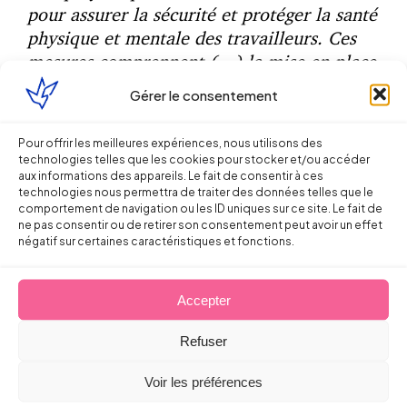
pour assurer la sécurité et protéger la santé
physique et mentale des travailleurs. Ces
mesures comprennent (…) la mise en place
d’une organisation et de moyens adaptés.
Gérer le consentement
L’employeur veille à l’adaptation de ces
mesures pour tenir compte du changement
Pour offrir les meilleures expériences, nous utilisons des
des circonstances et tendre à l’amélioration
technologies telles que les cookies pour stocker et/ou accéder
des situations existantes » (C. Trav., L4121-
aux informations des appareils. Le fait de consentir à ces
technologies nous permettra de traiter des données telles que le
1).
comportement de navigation ou les ID uniques sur ce site. Le fait de
ne pas consentir ou de retirer son consentement peut avoir un effet
Concernant l’appréciation des incidences
négatif sur certaines caractéristiques et fonctions.
sur le plan de la santé et de la sécurité
proprement dites, la mise à jour de
Accepter
l’analyse des risques contribuera toujours à
étayer concrètement et documenter cette
Refuser
logique d’amélioration (à noter d’ailleurs
Voir les préférences
que dans le cadre de la proposition de loi