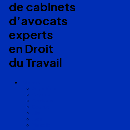
de cabinets
d’avocats
experts
en Droit
du Travail
Cabinets
Angoulême
Bayonne
Bordeaux
Cognac
Lille
Lyon
Marseille