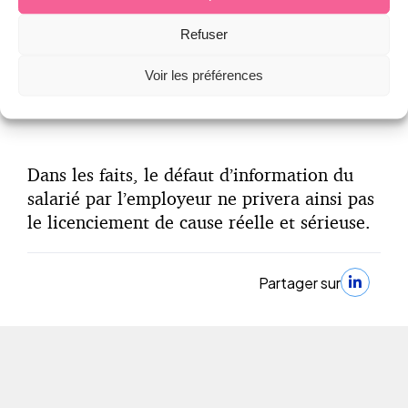
dans la lettre de licenciement, la
Refuser
possibilité, pour le salarié, de demander
des précisions sur le motif de son
Voir les préférences
licenciement.
Dans les faits, le défaut d’information du
salarié par l’employeur ne privera ainsi pas
le licenciement de cause réelle et sérieuse.
Partager sur