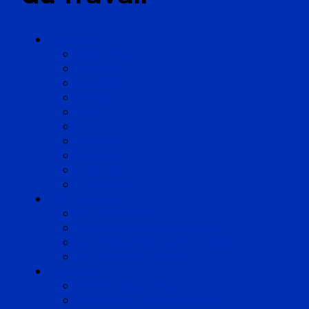
Cabinets
Angoulême
Bayonne
Bordeaux
Cognac
Lille
Lyon
Marseille
Occitanie
Pyrénées
Strasbourg
Compétences
Droit du Travail
Droit de la Protection Sociale
Droit Santé Sécurité au Travail
Droit des Associations
Expertises
Avocats enquêteurs
Conduite du changement et