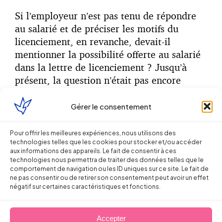
Si l’employeur n’est pas tenu de répondre
au salarié et de préciser les motifs du
licenciement, en revanche, devait-il
mentionner la possibilité offerte au salarié
dans la lettre de licenciement ? Jusqu’à
présent, la question n’était pas encore
tranchée.
Gérer le consentement
Dans ses
questions/réponses
, le
Ministère du Travail avait bien estimé
Pour offrir les meilleures expériences, nous utilisons des
qu’il ne s’agissait que d’une
mention à
technologies telles que les cookies pour stocker et/ou accéder
aux informations des appareils. Le fait de consentir à ces
rôle informatif
et non obligatoire. Pour
technologies nous permettra de traiter des données telles que le
autant, un doute subsistait.
comportement de navigation ou les ID uniques sur ce site. Le fait de
ne pas consentir ou de retirer son consentement peut avoir un effet
négatif sur certaines caractéristiques et fonctions.
Par
arrêt du 29 juin 2022
, la Cour de
cassation met fin à ce doute, considérant
que l’employeur n’a pas à faire figurer,
Accepter