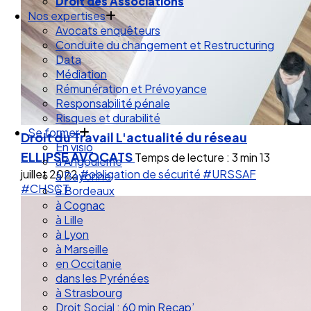
Droit de la Santé Sécurité au Travail
Droit des Associations
Nos expertises
Avocats enquêteurs
Conduite du changement et Restructuring
Data
Médiation
Rémunération et Prévoyance
Responsabilité pénale
Risques et durabilité
Droit du Travail
L'actualité du réseau
Se former
ELLIPSE AVOCATS
Temps de lecture : 3 min
13
En visio
juillet 2022
#obligation de sécurité
#URSSAF
à Angouleme
#CHSCT
à Bayonne
à Bordeaux
à Cognac
à Lille
à Lyon
à Marseille
en Occitanie
dans les Pyrénées
à Strasbourg