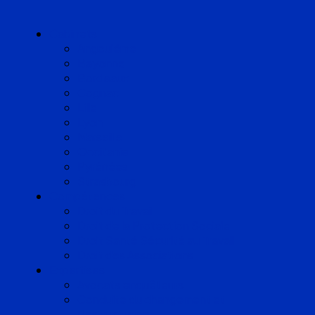
Cabinets
Angoulême
Bayonne
Bordeaux
Cognac
Lille
Lyon
Marseille
Occitanie
Pyrénées
Strasbourg
Compétences
Droit du Travail
Droit de la Protection Sociale
Droit Santé Sécurité au Travail
Droit des Associations
Expertises
Avocats enquêteurs
Conduite du changement et
Restructuring