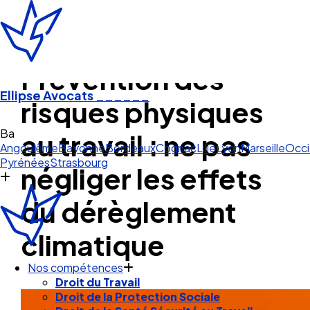
Prévention des
Ellipse Avocats
______
risques physiques
Bayonne
au travail : ne pas
Angoulême
Bayonne
Bordeaux
Cognac
Lille
Lyon
Marseille
Occi
Pyrénées
Strasbourg
négliger les effets
du dérèglement
climatique
Nos compétences
Droit du Travail
Droit de la Protection Sociale