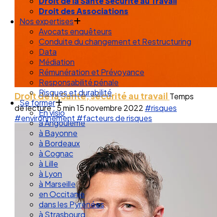
Droit de la Santé Sécurité au Travail
Droit des Associations
Nos expertises
Avocats enquêteurs
Conduite du changement et Restructuring
Data
Médiation
Rémunération et Prévoyance
Responsabilité pénale
Risques et durabilité
Droit de la Santé, sécurité au travail
Temps
Se former
de lecture : 5 min
15 novembre 2022
#risques
En visio
#environnement
#facteurs de risques
à Angouleme
à Bayonne
à Bordeaux
à Cognac
à Lille
à Lyon
à Marseille
en Occitanie
dans les Pyrénées
à Strasbourg