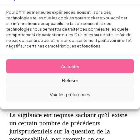
Même s’il est souvent difficile en pratique
Pour offrir les meilleures expériences, nous utilisons des
de suivre un formalise strictement
technologies telles que les cookies pour stocker et/ou accéder
aux informations des appareils. Le fait de consentir à ces
conforme aux exigences (cf. mise à jour du
technologies nous permettra de traiter des données telles que le
document unique, du PAPRIPACT ou du
comportement de navigation ou les ID uniques sur ce site. Le fait de
ne pas consentir ou de retirer son consentement peut avoir un effet
plan d’action, des consignes, formation,
négatif sur certaines caractéristiques et fonctions.
etc.), il est essentiel d’adapter les mesures
de prévention aux changements de
Accepter
circonstances, dès qu’une information
supplémentaire intéressant l’évaluation
Refuser
d’un risque est portée à la connaissance de
l’employeur (C. Trav., R4121-2), et de
Voir les préférences
documenter la démarche en temps réel.
La vigilance est requise sachant qu’il existe
un certain nombre de précédents
jurisprudentiels sur la question de la
responsabilité, par exemple en cas