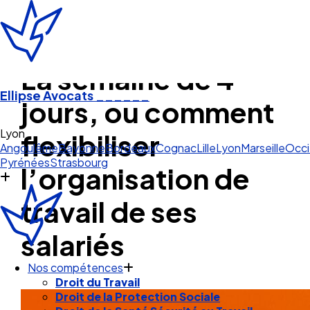
La semaine de 4
Ellipse Avocats
______
jours, ou comment
Lyon
flexibiliser
Angoulême
Bayonne
Bordeaux
Cognac
Lille
Lyon
Marseille
Occi
Pyrénées
Strasbourg
l’organisation de
travail de ses
salariés
Nos compétences
Droit du Travail
Droit de la Protection Sociale