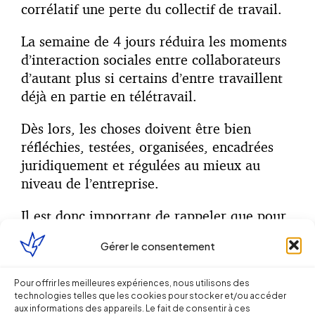
corrélatif une perte du collectif de travail.
La semaine de 4 jours réduira les moments
d’interaction sociales entre collaborateurs
d’autant plus si certains d’entre travaillent
déjà en partie en télétravail.
Dès lors, les choses doivent être bien
réfléchies, testées, organisées, encadrées
juridiquement et régulées au mieux au
niveau de l’entreprise.
Il est donc important de rappeler que pour
ajuster ce genre de bouleversement
Gérer le consentement
d’organisation dans une entreprise, le
temps, la patience et l’accompagnement au
Pour offrir les meilleures expériences, nous utilisons des
changement seront nécessaires.
technologies telles que les cookies pour stocker et/ou accéder
aux informations des appareils. Le fait de consentir à ces