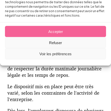
technologies nous permettra de traiter des données telles que le
comportement de navigation ou les ID uniques sur ce site. Le fait de
ne pas consentir ou de retirer son consentement peut avoir un effet
Des aménagements de travail variables
négatif sur certaines caractéristiques et fonctions.
Si à première vue, la semaine de 4 jours ne
parait pas complexe dans sa mise en place,
Accepter
elle peut cependant recouvrir des réalités
Refuser
très différentes en pratique.
Voir les préférences
Celle-ci n’implique pas nécessairement une
réduction du temps de travail sous réserve
de respecter la durée maximale journalière
légale et les temps de repos.
Le dispositif mis en place peut-être très
varié, selon les contraintes de l’activité de
l’entreprise.
Dès lors, l’employeur disposera de plusieurs