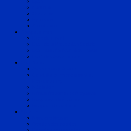
Lyon
Marseille
Occitanie
Pyrénées
Strasbourg
Compétences
Droit du Travail
Droit de la Protection Sociale
Droit Santé Sécurité au Travail
Droit des Associations
Expertises
Avocats enquêteurs
Conduite du changement et
Restructuring
Médiation
Rémunération et Prévoyance
Responsabilité pénale
Risques et durabilité
A propos
Mentions légales
Gestion des cookies
Données personnelles