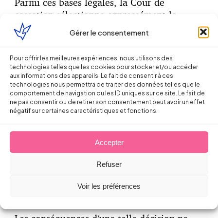
Parmi ces bases légales, la Cour de
cassation sélectionne expressément la
suivante : le consentement de la personne
Gérer le consentement
concernée pour une ou plusieurs finalités
spécifiques.
Pour offrir les meilleures expériences, nous utilisons des
technologies telles que les cookies pour stocker et/ou accéder
Puis elle relève qu’au cas d’espèce «
aux informations des appareils. Le fait de consentir à ces
technologies nous permettra de traiter des données telles que le
l’employeur avait traité,
sans le
comportement de navigation ou les ID uniques sur ce site. Le fait de
consentement de l’intéressé
, ces données
à
ne pas consentir ou de retirer son consentement peut avoir un effet
négatif sur certaines caractéristiques et fonctions.
une autre fin
, à savoir le contrôle
individuel de son activité,
que celle pour
laquelle elles avaient été collectées
».
Accepter
Elle en conclut que le constat d’huissier
Refuser
constituait donc une preuve illicite.
Voir les préférences