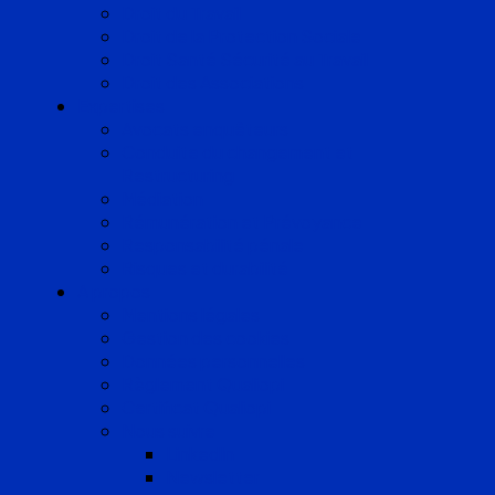
Droit du Travail
Droit de la Protection Sociale
Droit Santé Sécurité au Travail
Droit des Associations
Expertises
Avocats enquêteurs
Conduite du changement et
Restructuring
Médiation
Rémunération et Prévoyance
Responsabilité pénale
Risques et durabilité
A propos
Mentions légales
Gestion des cookies
Données personnelles
Règlement Qualiopi
Certificat Qualiopi
Nous suivre
LinkedIn
Newsletter