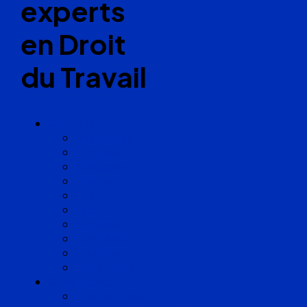
experts
en Droit
du Travail
Cabinets
Angoulême
Bayonne
Bordeaux
Cognac
Lille
Lyon
Marseille
Occitanie
Pyrénées
Strasbourg
Compétences
Droit du Travail