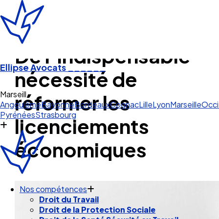
De l’indispensable
Ellipse Avocats
______
nécessité de
Marseille
réformer les
Angoulême
Bayonne
Bordeaux
Cognac
Lille
Lyon
Marseille
Occi
Pyrénées
Strasbourg
licenciements
économiques
Nos compétences
Droit du Travail
Droit de la Protection Sociale