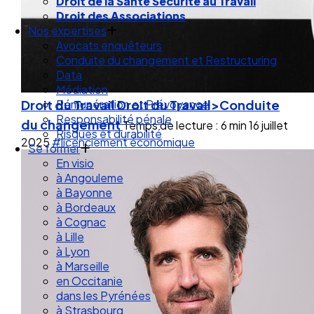
Droit de la Santé Sécurité au Travail
Droit des Associations
Nos expertises
Avocats enquêteurs
Conduite du changement et Restructuring
Data
Médiation
Droit du Travail
Droit du Travail>Conduite
Rémunération et Prévoyance
Responsabilité pénale
du changement
Temps de lecture : 6 min
16 juillet
Risques et durabilité
2025
#licenciement économique
Se former
En visio
à Angouleme
à Bayonne
à Bordeaux
à Cognac
à Lille
à Lyon
à Marseille
en Occitanie
dans les Pyrénées
à Strasbourg