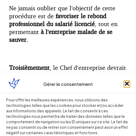
Ne jamais oublier que l’objectif de cette
procédure est de
favoriser le rebond
professionnel du salarié licencié
, tout en
permettant
à l’entreprise malade de se
sauver
.
Troisièmement
, le Chef d’entreprise devrait
pouvoir choisir les salariés qui restent.
Gérer le consentement
L’enjeu pour l’entreprise malade est bien
souvent de faire mieux avec moins, c’est-à-
Pour offrir les meilleures expériences, nous utilisons des
dire de ne pas perdre les hommes-clés et
technologies telles que les cookies pour stocker et/ou accéder
aux informations des appareils. Le fait de consentir à ces
les compétences essentielles pour
produire
technologies nous permettra de traiter des données telles que le
de la richesse.
comportement de navigation ou les ID uniques sur ce site. Le fait de
ne pas consentir ou de retirer son consentement peut avoir un effet
négatif sur certaines caractéristiques et fonctions.
Et c’est bien dans le choix des salariés à