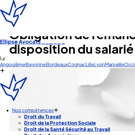
Obligation de rémunér
Ellipse Avocats
______
disposition du salarié
Lyon
Angoulême
Bayonne
Bordeaux
Cognac
Lille
Lyon
Marseille
Occi
Nos compétences
Droit du Travail
Droit de la Protection Sociale
Droit de la Santé Sécurité au Travail