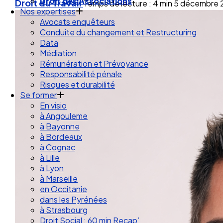
Droit des Associations
Droit du Travail
Temps de lecture : 4 min
5 décembre 
Nos expertises
Avocats enquêteurs
Conduite du changement et Restructuring
Data
Médiation
Rémunération et Prévoyance
Responsabilité pénale
Risques et durabilité
Se former
En visio
à Angouleme
à Bayonne
à Bordeaux
à Cognac
à Lille
à Lyon
à Marseille
en Occitanie
dans les Pyrénées
à Strasbourg
Droit Social : 60 min Recap’