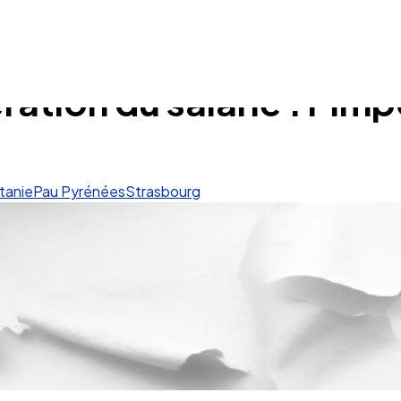
ation du salarié : l’imp
tanie
Pau Pyrénées
Strasbourg