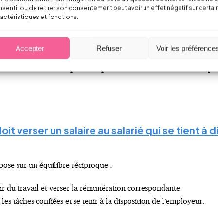
sentir ou de retirer son consentement peut avoir un effet négatif sur certai
actéristiques et fonctions.
t venue rappeler avec force les contours de l’obligation de rémun
ais fondamental :
Accepter
Refuser
Voir les préférence
ller
, autrement dit lorsqu’il se tient
à la disposition de son emplo
 le salarié ne se met plus à disposition
ou refuse d’exécuter la pre
oit verser un salaire au salarié qui se tient à 
epose sur un équilibre réciproque :
ir du travail et verser la rémunération correspondante
les tâches confiées et se tenir à la disposition de l’employeur.