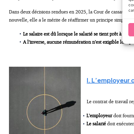
con
car
Dans deux décisions rendues en 2025, la Cour de cassation es
nouvelle, elle a le mérite de réaffirmer un principe simple m
Le salaire est dû lorsque le salarié se tient prêt à travai
A l’inverse, aucune rémunération n’est exigible lorsque
I. L’employeur d
Le contrat de travail r
L’employeur
doit fourn
Le salarié
doit exécuter 