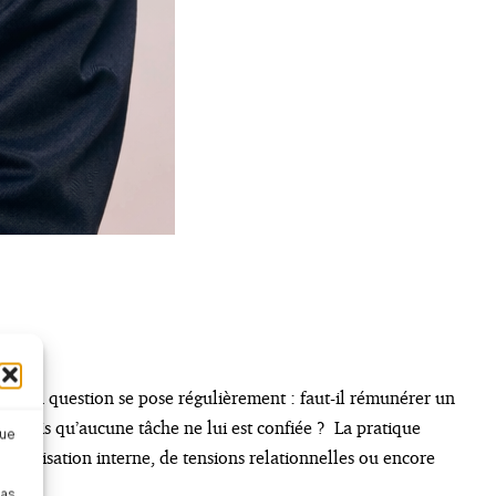
ié. La question se pose régulièrement : faut-il rémunérer un
ller mais qu’aucune tâche ne lui est confiée ? La pratique
que
organisation interne, de tensions relationnelles ou encore
pas