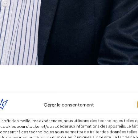
Gérer le consentement
 pour apprécier l’obligation d’un employeur de rémunérer son salar
rié peut-il réclamer son salaire lorsqu’il affirme être prêt à travai
r offrir les meilleures expériences, nous utilisons des technologies telles 
 cookies pour stocker et/ou accéder aux informations des appareils. Le fait
eprise, notamment dans des situations de baisse d’activité, de ré
consentir à ces technologies nous permettra de traiter des données telles
exécution de son contrat.
 le comportement de navigation ou les ID uniques sur ce site. Le fait de ne 