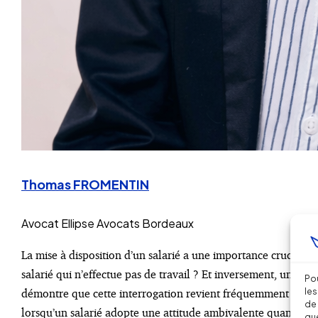
Thomas FROMENTIN
Avocat
Ellipse Avocats Bordeaux
La mise à disposition d’un salarié a une importance cruciale
salarié qui n’effectue pas de travail ? Et inversement, un sala
Pou
les
démontre que cette interrogation revient fréquemment en entr
de 
lorsqu’un salarié adopte une attitude ambivalente quant à l’
que