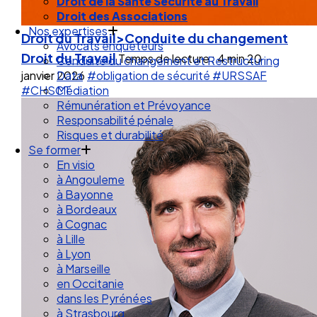
Droit de la Santé Sécurité au Travail
Droit des Associations
Nos expertises
Droit du Travail>Conduite du changement
Avocats enquêteurs
Droit du Travail
Temps de lecture : 4 min
20
Conduite du changement et Restructuring
janvier 2026
#obligation de sécurité
#URSSAF
Data
#CHSCT
Médiation
Rémunération et Prévoyance
Responsabilité pénale
Risques et durabilité
Se former
En visio
à Angouleme
à Bayonne
à Bordeaux
à Cognac
à Lille
à Lyon
à Marseille
en Occitanie
dans les Pyrénées
à Strasbourg