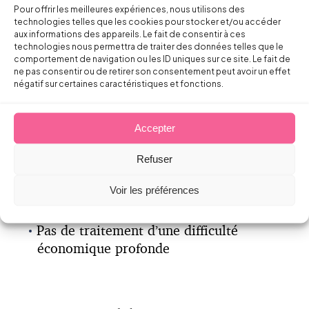
Mise en oeuvre par accord d’entreprise,
Pour offrir les meilleures expériences, nous utilisons des
technologies telles que les cookies pour stocker et/ou accéder
puis contrôle de l’administration
aux informations des appareils. Le fait de consentir à ces
(DREETS)
technologies nous permettra de traiter des données telles que le
comportement de navigation ou les ID uniques sur ce site. Le fait de
ne pas consentir ou de retirer son consentement peut avoir un effet
Avantages
négatif sur certaines caractéristiques et fonctions.
Risque social plus faible
Risque contentieux limité (important)
Accepter
Refuser
Limites
Voir les préférences
Aléa sur le nombre
et
les profils des
départs (risque de perte de compétence)
Pas de traitement d’une difficulté
économique profonde