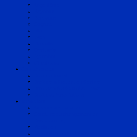
Angoulême
Bayonne
Bordeaux
Cognac
Lille
Lyon
Marseille
Occitanie
Pyrénées
Strasbourg
Compétences
Droit du Travail
Droit de la Protection Sociale
Droit Santé Sécurité au Travail
Droit des Associations
Expertises
Avocats enquêteurs
Conduite du changement et
Restructuring
Médiation
Rémunération et Prévoyance