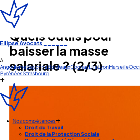
Quels outils pour
Ellipse Avocats
______
baisser la masse
Angoulême
salariale ? (2/3)
Angoulême
Bayonne
Bordeaux
Cognac
Lille
Lyon
Marseille
Occi
Pyrénées
Strasbourg
Nos compétences
Droit du Travail
Droit de la Protection Sociale