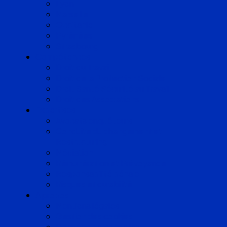
Lyon
Marseille
Occitanie
Pyrénées
Strasbourg
Compétences
Droit du Travail
Droit de la Protection Sociale
Droit Santé Sécurité au Travail
Droit des Associations
Expertises
Avocats enquêteurs
Conduite du changement et
Restructuring
Médiation
Rémunération et Prévoyance
Responsabilité pénale
Risques et durabilité
A propos
Mentions légales
Gestion des cookies
Données personnelles