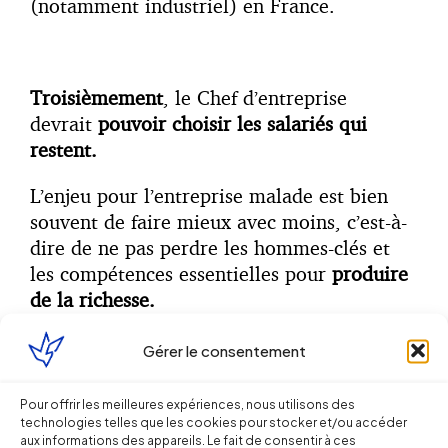
(notamment industriel) en France.
Troisièmement
, le Chef d’entreprise
devrait
pouvoir choisir les salariés qui
restent.
L’enjeu pour l’entreprise malade est bien
souvent de faire mieux avec moins, c’est-à-
dire de ne pas perdre les hommes-clés et
les compétences essentielles pour
produire
de la richesse.
Et c’est bien dans le choix des salariés à
Gérer le consentement
conserver que le bât blesse.
Pour offrir les meilleures expériences, nous utilisons des
Le Code du travail impose de définir des
technologies telles que les cookies pour stocker et/ou accéder
«
catégories professionnelles
» et d’y
aux informations des appareils. Le fait de consentir à ces