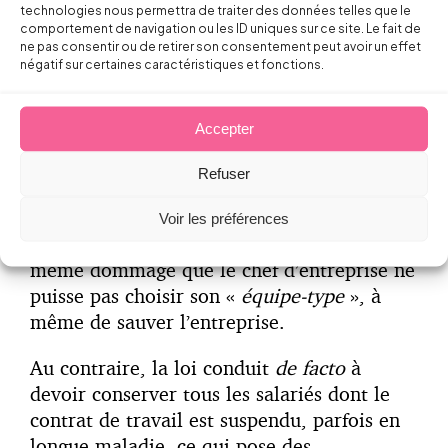
technologies nous permettra de traiter des données telles que le
appliquer des critères d’ordre objectifs pour
comportement de navigation ou les ID uniques sur ce site. Le fait de
déterminer qui sera licencié.
ne pas consentir ou de retirer son consentement peut avoir un effet
négatif sur certaines caractéristiques et fonctions.
Si une telle approche semble séduisante
dans l’objectif de protéger les «
plus
Accepter
faibles
», force est de constater que
c’est
totalement inadapté à une entreprise
Refuser
malade.
Voir les préférences
Dans une situation dégradée, c’est quand
même dommage que le chef d’entreprise ne
puisse pas choisir son «
équipe-type
», à
même de sauver l’entreprise.
Au contraire, la loi conduit
de facto
à
devoir conserver tous les salariés dont le
contrat de travail est suspendu, parfois en
longue maladie, ce qui pose des