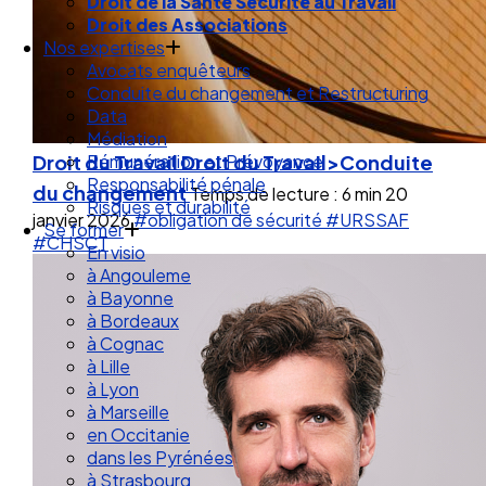
Droit de la Santé Sécurité au Travail
Droit des Associations
Nos expertises
Avocats enquêteurs
Conduite du changement et Restructuring
Data
Médiation
Droit du Travail
Droit du Travail>Conduite
Rémunération et Prévoyance
Responsabilité pénale
du changement
Temps de lecture : 6 min
20
Risques et durabilité
janvier 2026
#obligation de sécurité
#URSSAF
Se former
#CHSCT
En visio
à Angouleme
à Bayonne
à Bordeaux
à Cognac
à Lille
à Lyon
à Marseille
en Occitanie
dans les Pyrénées
à Strasbourg