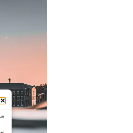
que
pas