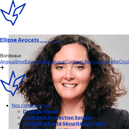
Ellipse Avocats
______
Bordeaux
Angoulême
Bayonne
Bordeaux
Cognac
Lille
Lyon
Marseille
Occi
Nos compétences
Droit du Travail
Droit de la Protection Sociale
Droit de la Santé Sécurité au Travail