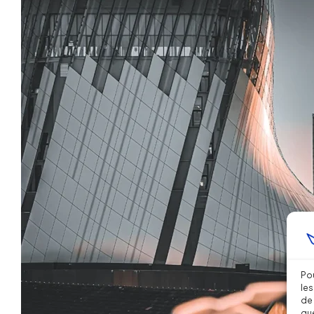
Pou
les
de 
que