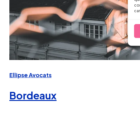
con
car
Ellipse Avocats
Bordeaux