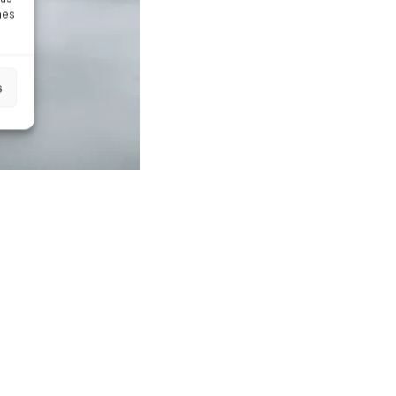
nes
s