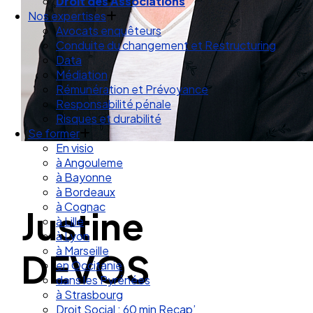
Droit des Associations
Nos expertises
Avocats enquêteurs
Conduite du changement et Restructuring
Data
Médiation
Rémunération et Prévoyance
Responsabilité pénale
Risques et durabilité
Se former
En visio
à Angouleme
à Bayonne
à Bordeaux
à Cognac
Justine
à Lille
à Lyon
à Marseille
DEVOS
en Occitanie
dans les Pyrénées
à Strasbourg
Droit Social : 60 min Recap’