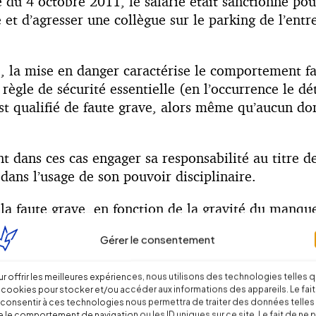
du 4 octobre 2011, le salarié était sanctionné pour
et d’agresser une collègue sur le parking de l’entr
 la mise en danger caractérise le comportement faut
 règle de sécurité essentielle (en l’occurrence le d
st qualifié de faute grave, alors même qu’aucun d
t dans ces cas engager sa responsabilité au titre d
ans l’usage de son pouvoir disciplinaire.
à la faute grave, en fonction de la gravité du man
ent en cas de risque d’accident industriel.
Gérer le consentement
e prévention doit reposer sur la pédagogie, mais ne
r offrir les meilleures expériences, nous utilisons des technologies telles 
 cookies pour stocker et/ou accéder aux informations des appareils. Le fait
consentir à ces technologies nous permettra de traiter des données telles
 le comportement de navigation ou les ID uniques sur ce site. Le fait de ne 