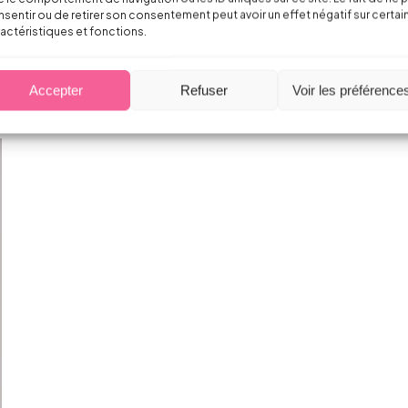
peler cette obligation dans une clause du contrat de
sentir ou de retirer son consentement peut avoir un effet négatif sur certai
actéristiques et fonctions.
Accepter
Refuser
Voir les préférence