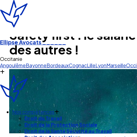
Safety first : le salari
Ellipse Avocats
______
des autres !
St
Angoulême
Bayonne
Bordeaux
Cognac
Lille
Lyon
Marseille
Occi
Nos compétences
Droit du Travail
Droit de la Protection Sociale
Droit de la Santé Sécurité au Travail