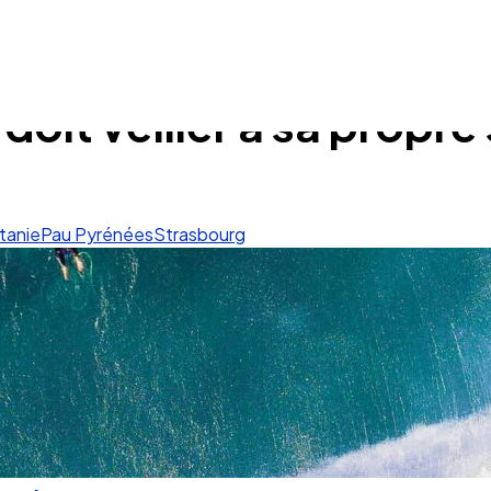
é doit veiller à sa propre
tanie
Pau Pyrénées
Strasbourg