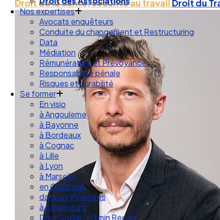
Droit des Associations
Droit de la Santé, sécurité au travail
Droit du Tr
Nos expertises
Avocats enquêteurs
Conduite du changement et Restructuring
Data
Médiation
Rémunération et Prévoyance
Responsabilité pénale
Risques et durabilité
Se former
En visio
à Angouleme
à Bayonne
à Bordeaux
à Cognac
à Lille
à Lyon
à Marseille
en Occitanie
dans les Pyrénées
à Strasbourg
Droit Social : 60 min Recap’