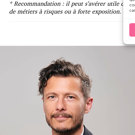
* Recommandation : il peut s’avérer utile de rap
con
de métiers à risques ou à forte exposition.
car