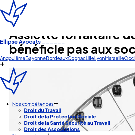
Assiette forfaitaire d
Ellipse Avocats
______
bénéficie pas aux so
Lyon
Angoulême
Bayonne
Bordeaux
Cognac
Lille
Lyon
Marseille
Occi
Nos compétences
Droit du Travail
Droit de la Protection Sociale
Droit de la Santé Sécurité au Travail