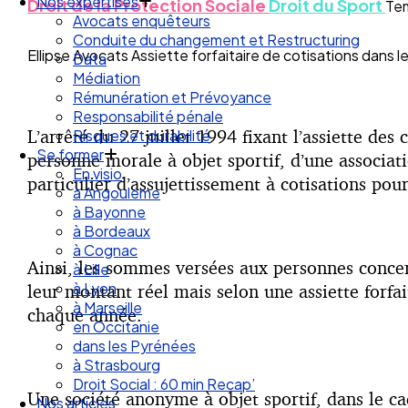
Droit des Associations
Droit de la Protection Sociale
Droit du Sport
Tem
Nos expertises
Avocats enquêteurs
Ellipse Avocats Assiette forfaitaire de cotisations dans 
Conduite du changement et Restructuring
Data
Médiation
Rémunération et Prévoyance
L’arrêté du 27 juillet 1994 fixant l’assiette des
Responsabilité pénale
Risques et durabilité
personne morale à objet sportif, d’une associa
Se former
particulier d’assujettissement à cotisations pour
En visio
à Angouleme
à Bayonne
à Bordeaux
Ainsi, les sommes versées aux personnes conce
à Cognac
à Lille
leur montant réel mais selon une assiette forfai
à Lyon
chaque année.
à Marseille
en Occitanie
dans les Pyrénées
à Strasbourg
Une société anonyme à objet sportif, dans le cad
Droit Social : 60 min Recap’