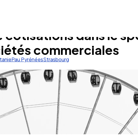
e cotisations dans le spo
ciétés commerciales
tanie
Pau Pyrénées
Strasbourg