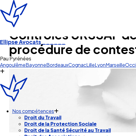
Contrôles URSSAF des 
Ellipse Avocats
______
procédure de contest
Angoulême
Bayonne
Bordeaux
Cognac
Lille
Lyon
Marseille
Occi
Nos compétences
Droit du Travail
Droit de la Protection Sociale
Droit de la Santé Sécurité au Travail
Droit des Associations