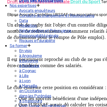
Nos expertises
Droit de la Protection Sociale
Droit du Sport
Tem
Avocats enquêteurs
Conduite du changement et Restructuring
Ellipse Avocats Contrôles URSSAF des associations sporti
Data
Médiation
Un club de rugby fait l’objet d’un contrôle dil
Rémunération et Prévoyance
nombre de redressements, notamment relatifs 
Responsabilité pénale
Risques et durabilité
de cotisations pour le compte de Pôle emploi).
Se former
En visio
à Angouleme
à Bayonne
Il est notamment reproché au club de ne pas s’ê
à Bordeaux
être considérés comme des salariés.
à Cognac
à Lille
à Lyon
à Marseille
en Occitanie
Le club conteste cette position en considérant :
dans les Pyrénées
à Strasbourg
Que les sportifs bénéficient d’une indépen
Droit Social : 60 min Recap’
Que l’URSSAF aurait dû calculer les cotisa
Nos articles