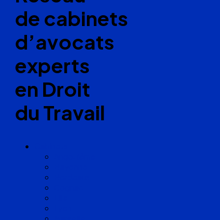
de cabinets
d’avocats
experts
en Droit
du Travail
Cabinets
Angoulême
Bayonne
Bordeaux
Cognac
Lille
Lyon
Marseille