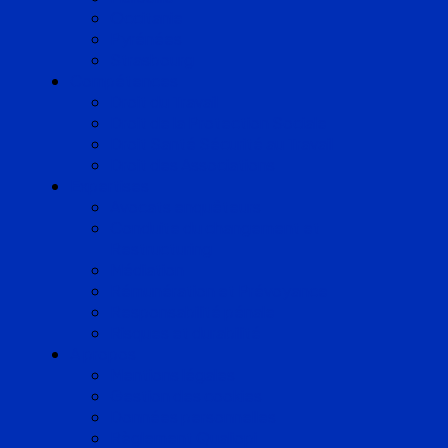
Occitanie
Pyrénées
Strasbourg
Compétences
Droit du Travail
Droit de la Protection Sociale
Droit Santé Sécurité au Travail
Droit des Associations
Expertises
Avocats enquêteurs
Conduite du changement et
Restructuring
Médiation
Rémunération et Prévoyance
Responsabilité pénale
Risques et durabilité
A propos
Mentions légales
Gestion des cookies
Données personnelles
Règlement Qualiopi