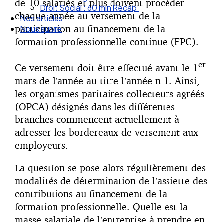
de 10 salariés et plus doivent procéder
Nos articles
chaque année au versement de la
Nous suivre
participation au financement de la
formation professionnelle continue (FPC).
er
Ce versement doit être effectué avant le 1
mars de l’année au titre l’année n-1. Ainsi,
les organismes paritaires collecteurs agréés
(OPCA) désignés dans les différentes
branches commencent actuellement à
adresser les bordereaux de versement aux
employeurs.
La question se pose alors régulièrement des
modalités de détermination de l’assiette des
contributions au financement de la
formation professionnelle. Quelle est la
masse salariale de l’entreprise à prendre en