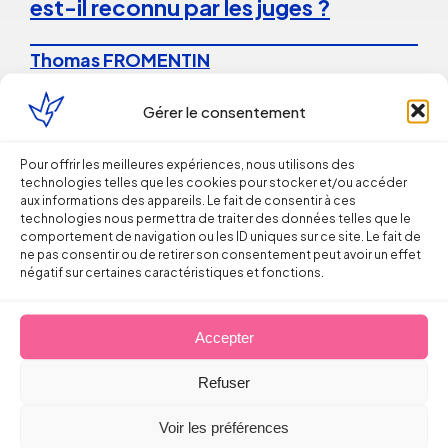
est-il reconnu par les juges ?
Thomas FROMENTIN
6 août 2026
Gérer le consentement
Pour offrir les meilleures expériences, nous utilisons des
technologies telles que les cookies pour stocker et/ou accéder
aux informations des appareils. Le fait de consentir à ces
technologies nous permettra de traiter des données telles que le
comportement de navigation ou les ID uniques sur ce site. Le fait de
ne pas consentir ou de retirer son consentement peut avoir un effet
négatif sur certaines caractéristiques et fonctions.
Droit du Travail
La répétition du versement d’une
Accepter
prime peut caractériser un
Refuser
engagement unilatéral de
l’employeur
Voir les préférences