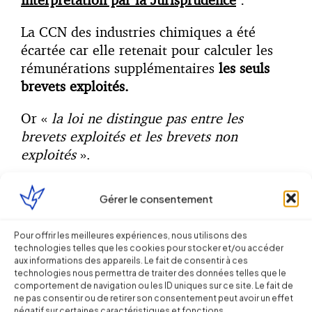
La CCN des industries chimiques a été
écartée car elle retenait pour calculer les
rémunérations supplémentaires
les seuls
brevets exploités.
Or «
la loi ne distingue pas entre les
brevets exploités et les brevets non
exploités
».
«
Les dispositions de l’article 17 de
Gérer le consentement
l’avenant ‘’ingénieurs et cadres’’ de la
Convention collective nationale des
Pour offrir les meilleures expériences, nous utilisons des
industries chimiques, qui subordonnent le
technologies telles que les cookies pour stocker et/ou accéder
droit à la rémunération de l’inventeur
aux informations des appareils. Le fait de consentir à ces
technologies nous permettra de traiter des données telles que le
salarié à l’exploitation commerciale ou
comportement de navigation ou les ID uniques sur ce site. Le fait de
industrielle, directe ou indirecte de
ne pas consentir ou de retirer son consentement peut avoir un effet
négatif sur certaines caractéristiques et fonctions.