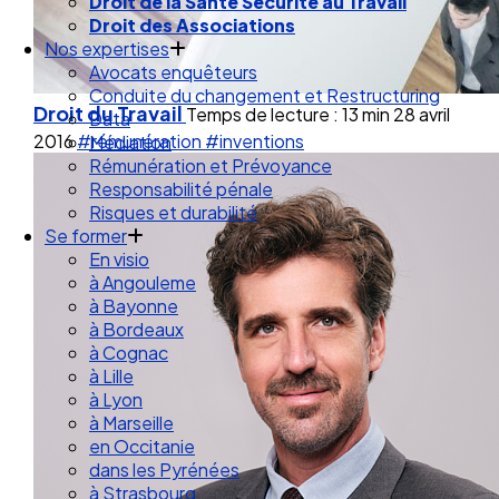
Droit de la Santé Sécurité au Travail
Droit des Associations
Nos expertises
Avocats enquêteurs
Conduite du changement et Restructuring
Droit du Travail
Temps de lecture : 13 min
28 avril
Data
2016
#rémunération
#inventions
Médiation
Rémunération et Prévoyance
Responsabilité pénale
Risques et durabilité
Se former
En visio
à Angouleme
à Bayonne
à Bordeaux
à Cognac
à Lille
à Lyon
à Marseille
en Occitanie
dans les Pyrénées
à Strasbourg