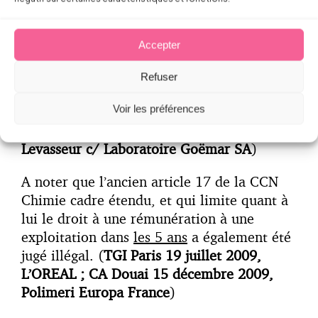
l’invention dans un délai de 10 ans
consécutifs au dépôt d’un brevet, sont
contraires au texte susvisé (L.611-7 CPI),
Accepter
lequel est d’ordre public, en ce qu’elles
restreignent les conditions d’octroi de la
Refuser
rémunération supplémentaire du salarié et
Voir les préférences
doivent en conséquence être réputée non
écrites.
» (
TGI Paris 24 sept. 2008
Levasseur c/ Laboratoire Goëmar SA
)
A noter que l’ancien article 17 de la CCN
Chimie cadre étendu, et qui limite quant à
lui le droit à une rémunération à une
exploitation dans
les 5 ans
a également été
jugé illégal. (
TGI Paris 19 juillet 2009,
L’OREAL ; CA Douai 15 décembre 2009,
Polimeri Europa France
)