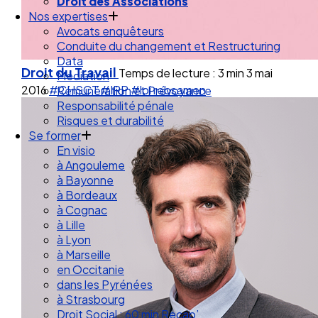
Droit de la Santé Sécurité au Travail
Droit des Associations
Nos expertises
Avocats enquêteurs
Conduite du changement et Restructuring
Droit du Travail
Temps de lecture : 3 min
3 mai
Data
2016
#CHSCT
#IRP
#loi rebsamen
Médiation
Rémunération et Prévoyance
Responsabilité pénale
Risques et durabilité
Se former
En visio
à Angouleme
à Bayonne
à Bordeaux
à Cognac
à Lille
à Lyon
à Marseille
en Occitanie
dans les Pyrénées
à Strasbourg