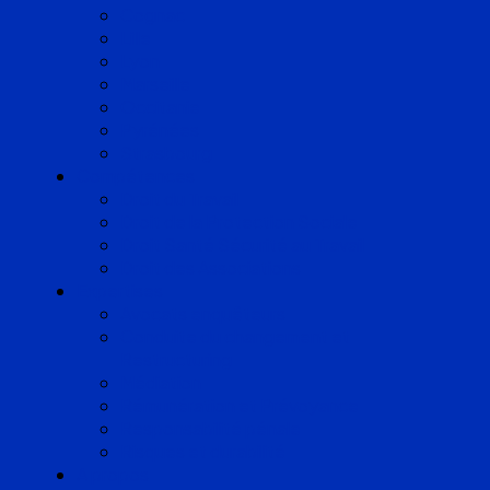
Cognac
Lille
Lyon
Marseille
Occitanie
Pyrénées
Strasbourg
Compétences
Droit du Travail
Droit de la Protection Sociale
Droit Santé Sécurité au Travail
Droit des Associations
Expertises
Avocats enquêteurs
Conduite du changement et
Restructuring
Médiation
Rémunération et Prévoyance
Responsabilité pénale
Risques et durabilité
A propos