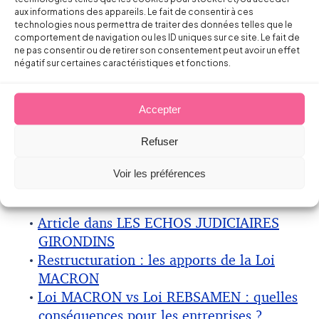
aux informations des appareils. Le fait de consentir à ces
technologies nous permettra de traiter des données telles que le
SANTE AU TRAVAIL
comportement de navigation ou les ID uniques sur ce site. Le fait de
ne pas consentir ou de retirer son consentement peut avoir un effet
négatif sur certaines caractéristiques et fonctions.
Les dispositions sur la pénibilité sont
entrées en vigueur le 19 août 2015 –
Décret
n° 2015-1885 du 30/12/2015
et
Décret n°
Accepter
2015-1888 du 30/12/2015
Refuser
Voir les préférences
Pour aller plus loin:
Article dans LES ECHOS JUDICIAIRES
GIRONDINS
Restructuration : les apports de la Loi
MACRON
Loi MACRON vs Loi REBSAMEN : quelles
conséquences pour les entreprises ?