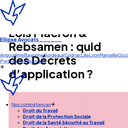
Lois Macron &
Ellipse Avocats
______
Rebsamen : quid
Strasb
des Décrets
Angoulême
Bayonne
Bordeaux
Cognac
Lille
Lyon
Marseille
Occi
Pyrénées
Strasbourg
d’application ?
Nos compétences
Droit du Travail
Droit de la Protection Sociale