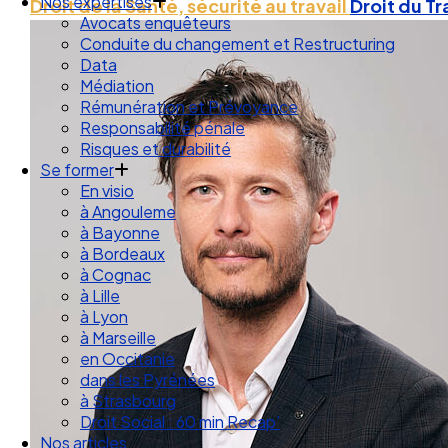
Droit des Associations
Droit de la Santé, sécurité au travail
Droit du Tr
Nos expertises
Avocats enquêteurs
Conduite du changement et Restructuring
Data
Médiation
Rémunération et Prévoyance
Responsabilité pénale
Risques et durabilité
Se former
En visio
à Angouleme
à Bayonne
à Bordeaux
à Cognac
à Lille
à Lyon
à Marseille
en Occitanie
dans les Pyrénées
à Strasbourg
Droit Social : 60 min Recap’