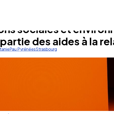
ons sociales et enviro
partie des aides à la re
tanie
Pau Pyrénées
Strasbourg