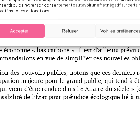
limatique global.
sentir ou de retirer son consentement peut avoir un effet négatif sur certai
actéristiques et fonctions.
 de bilan simplifié conduise à des prises de consci
célérer cette transition.
Accepter
Refuser
Voir les préférence
ans permettront d’améliorer l’orientation des polit
 économie « bas carbone ». Il est d’ailleurs prévu 
mandations en vue de simplifier ces nouvelles obl
ion des pouvoirs publics, notons que ces derniers r
cupation majeure pour le grand public, qui tend à ê
i vient d’être rendue dans l’« Affaire du siècle » (c
abilité de l’État pour préjudice écologique lié à u