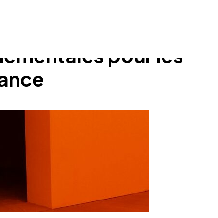
nnementales pour les
lance