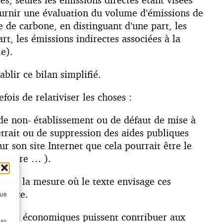
ournir une évaluation du volume d’émissions de
e de carbone, en distinguant d’une part, les
rt, les émissions indirectes associées à la
e).
blir ce bilan simplifié.
ois de relativiser les choses :
s de non- établissement ou de défaut de mise à
etrait ou de suppression des aides publiques
ur son site Internet que cela pourrait être le
anitaire … ).
ans la mesure où le texte envisage ces
elance.
que
rateurs économiques puissent contribuer aux
pas