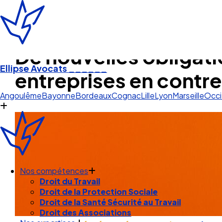
De nouvelles obligati
Ellipse Avocats
______
entreprises en contre
Lille
Angoulême
Bayonne
Bordeaux
Cognac
Lille
Lyon
Marseille
Occi
Nos compétences
Droit du Travail
Droit de la Protection Sociale
Droit de la Santé Sécurité au Travail