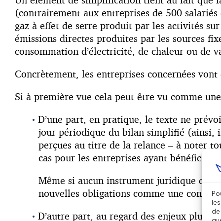
(contrairement aux entreprises de 500 salariés
gaz à effet de serre produit par les activités s
émissions directes produites par les sources fixe
consommation d’électricité, de chaleur ou de v
Concrètement, les entreprises concernées vont d
Si à première vue cela peut être vu comme une é
D’une part, en pratique, le texte ne prévo
jour périodique du bilan simplifié (ainsi
perçues au titre de la relance – à noter to
cas pour les entreprises ayant bénéficié du 
Même si aucun instrument juridique de sa
nouvelles obligations comme une contrepar
Pou
les
de 
D’autre part, au regard des enjeux plus g
que