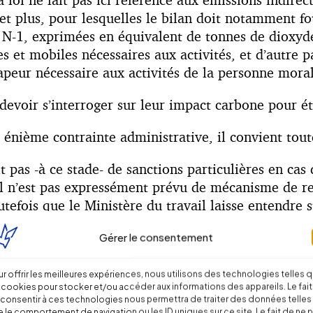
 et plus, pour lesquelles le bilan doit notamment f
ur N-1, exprimées en équivalent de tonnes de dioxyd
s et mobiles nécessaires aux activités, et d’autre pa
apeur nécessaire aux activités de la personne moral
evoir s’interroger sur leur impact carbone pour éta
nième contrainte administrative, il convient toutef
it pas -à ce stade- de sanctions particulières en ca
, il n’est pas expressément prévu de mécanisme de r
utefois que le Ministère du travail laisse entendre s
dispositif d’activité partielle au titre de la crise s
Gérer le consentement
nctions n’est prévu, la prudence est recommandée d
tie aux crédits alloués dans le cadre du plan de r
r offrir les meilleures expériences, nous utilisons des technologies telles 
 cookies pour stocker et/ou accéder aux informations des appareils. Le fait
consentir à ces technologies nous permettra de traiter des données telles
énéralement, il est indispensable que tous les opé
 le comportement de navigation ou les ID uniques sur ce site. Le fait de ne 