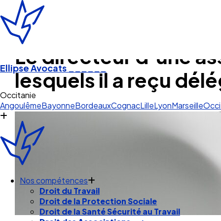
Le directeur d’une as
Ellipse Avocats
______
lesquels il a reçu dé
Strasbou
Angoulême
Bayonne
Bordeaux
Cognac
Lille
Lyon
Marseille
Occi
Nos compétences
Droit du Travail
Droit de la Protection Sociale
Droit de la Santé Sécurité au Travail