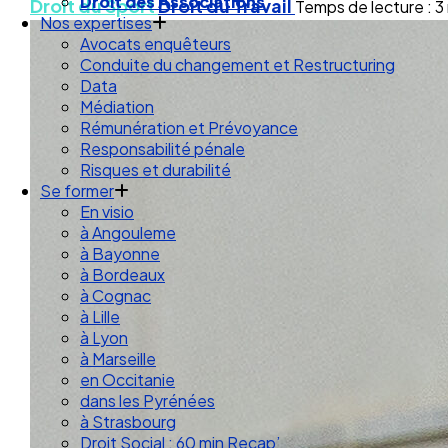
Droit des Associations
Droit du Sport
Droit du Travail
Temps de lecture : 3
Nos expertises
Avocats enquêteurs
Conduite du changement et Restructuring
Data
Médiation
Rémunération et Prévoyance
Responsabilité pénale
Risques et durabilité
Se former
En visio
à Angouleme
à Bayonne
à Bordeaux
à Cognac
à Lille
à Lyon
à Marseille
en Occitanie
dans les Pyrénées
à Strasbourg
Droit Social : 60 min Recap’