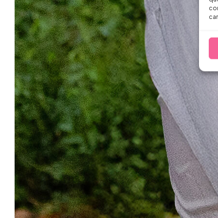
con
car