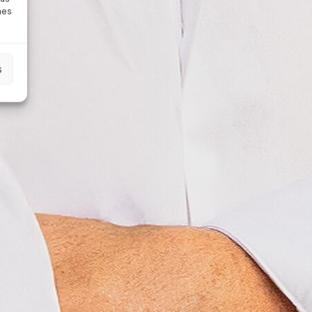
nes
s