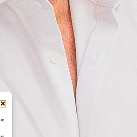
que
pas