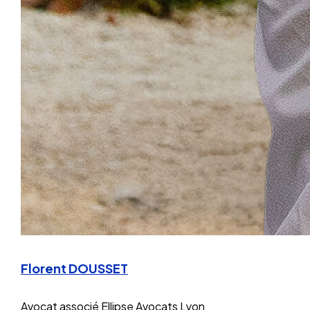
Florent DOUSSET
Avocat associé
Ellipse Avocats Lyon