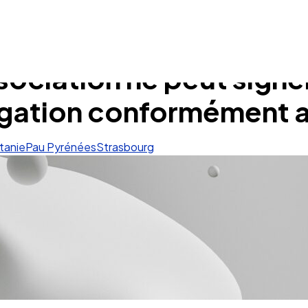
sociation ne peut signe
légation conformément 
tanie
Pau Pyrénées
Strasbourg