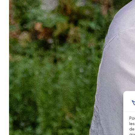
Pou
les
de 
que