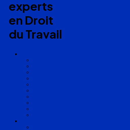
experts
en Droit
du Travail
Cabinets
Angoulême
Bayonne
Bordeaux
Cognac
Lille
Lyon
Marseille
Occitanie
Pyrénées
Strasbourg
Compétences
Droit du Travail