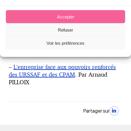
du contrôle URSSAF, voir également :
–
Transiger avec l’URSSAF, c’est désormais
Accepter
légalement possible !
Par Jean-Michel
Refuser
AGERON
Voir les préférences
–
Contrôles Urssaf : attention à la nouvelle
majoration de 10% !
ParArnaud RIMBERT
–
L’entreprise face aux pouvoirs renforcés
des URSSAF et des CPAM
. Par Arnaud
PILLOIX
Partager sur