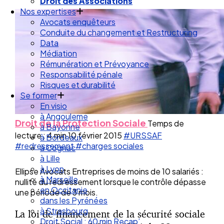
Droit de la Santé Sécurité au Travail
Droit des Associations
Nos expertises
Avocats enquêteurs
Conduite du changement et Restructuring
Data
Médiation
Rémunération et Prévoyance
Responsabilité pénale
Risques et durabilité
Se former
En visio
Droit de la Protection Sociale
Temps de
à Angouleme
lecture : 4 min
10 février 2015
#URSSAF
à Bayonne
#redressement
#charges sociales
à Bordeaux
à Cognac
à Lille
Ellipse Avocats Entreprises de moins de 10 salariés :
à Lyon
nullité du redressement lorsque le contrôle dépasse
à Marseille
une période de 3 mois.
en Occitanie
dans les Pyrénées
La loi de financement de la sécurité sociale
à Strasbourg