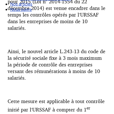
pour 2015 (Loi n° 2014-1554 du 22
Droit Social : 60 min Recap’
décembre 2014) est venue encadrer dans le
Nos articles
temps les contrôles opérés par l’URSSAF
Nous suivre
dans les entreprises de moins de 10
salariés.
Ainsi, le nouvel article L.243-13 du code de
la sécurité sociale fixe à 3 mois maximum
la période de contrôle des entreprises
versant des rémunérations à moins de 10
salariés.
Cette mesure est applicable à tout contrôle
er
initié par l’URSSAF à compter du 1