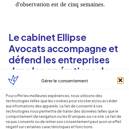
d’observation est de cinq semaines.
Le cabinet Ellipse
Avocats accompagne et
défend les entreprises
dans les opérations de
contrôle engagées par
Gérer le consentement
l’URSSAF.
Pour offrir les meilleures expériences, nous utilisons des
technologies telles que les cookies pour stocker et/ou accéder
aux informations des appareils. Le fait de consentir à ces
technologies nous permettra de traiter des données telles que le
comportement de navigation ou les ID uniques sur ce site. Le fait de
ne pas consentir ou de retirer son consentement peut avoir un effet
Pour en savoir plus sur le cadre juridique
négatif sur certaines caractéristiques et fonctions.