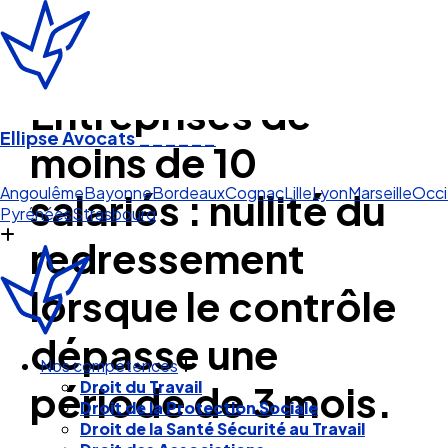
Entreprises de
Ellipse Avocats
______
moins de 10
Ang
salariés : nullité du
Angoulême
Bayonne
Bordeaux
Cognac
Lille
Lyon
Marseille
Occi
Pyrénées
Strasbourg
redressement
lorsque le contrôle
dépasse une
période de 3 mois.
Nos compétences
Droit du Travail
Droit de la Protection Sociale