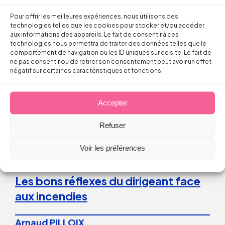
Pour offrir les meilleures expériences, nous utilisons des
Droit du Travail
technologies telles que les cookies pour stocker et/ou accéder
aux informations des appareils. Le fait de consentir à ces
technologies nous permettra de traiter des données telles que le
La répétition du versement d’une
comportement de navigation ou les ID uniques sur ce site. Le fait de
ne pas consentir ou de retirer son consentement peut avoir un effet
prime peut caractériser un
négatif sur certaines caractéristiques et fonctions.
engagement unilatéral de
l’employeur
Accepter
Refuser
28 juillet 2026
Voir les préférences
Droit du Travail>Conduite du changement
Les bons réflexes du dirigeant face
aux incendies
Arnaud PILLOIX