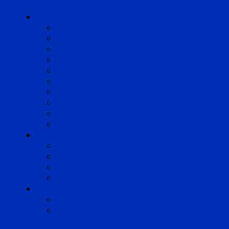
Cabinets
Angoulême
Bayonne
Bordeaux
Cognac
Lille
Lyon
Marseille
Occitanie
Pyrénées
Strasbourg
Compétences
Droit du Travail
Droit de la Protection Sociale
Droit Santé Sécurité au Travail
Droit des Associations
Expertises
Avocats enquêteurs
Conduite du changement et
Restructuring