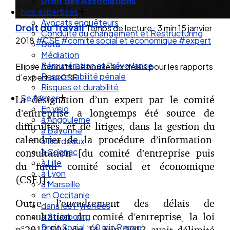
Droit des Associations
Nos expertises
Avocats enquêteurs
Droit du Travail
Temps de lecture : 3 min
15 janvier
Conduite du changement et Restructuring
2018
#CSE
#comité social et économique
#expert
Data
Médiation
Rémunération et Prévoyance
Ellipse Avocats De nouveaux délais pour les rapports
Responsabilité pénale
d’expert au CSE
Risques et durabilité
Se former
La désignation d’un expert par le comité
En visio
d’entreprise a longtemps été source de
à Angouleme
difficultés, et de litiges, dans la gestion du
à Bayonne
calendrier de la procédure d’information-
à Bordeaux
consultation [du comité d’entreprise puis
à Cognac
à Lille
du futur comité social et économique
à Lyon
(CSE)].
à Marseille
en Occitanie
Outre l’encadrement des délais de
dans les Pyrénées
consultation du comité d’entreprise, la loi
à Strasbourg
Droit Social : 60 min Recap’
n°2013-504 du 14 juin 2013 avait délimité