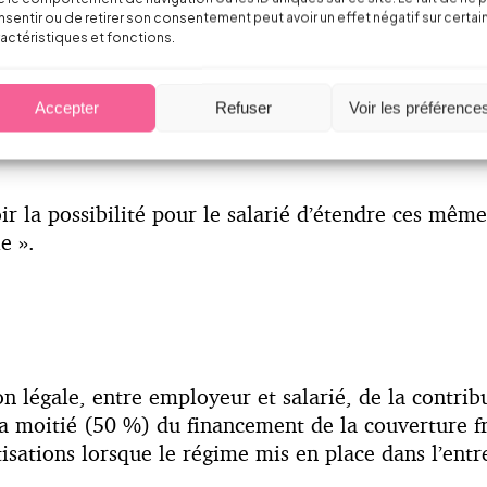
sentir ou de retirer son consentement peut avoir un effet négatif sur certai
actéristiques et fonctions.
nit un seul niveau de garanties, légèrement supéri
Accepter
Refuser
Voir les préférence
atoire a minima pour tous les employeurs de la bran
r la possibilité pour le salarié d’étendre ces même
e ».
on légale, entre employeur et salarié, de la contri
 moitié (50 %) du financement de la couverture fra
sations lorsque le régime mis en place dans l’entre