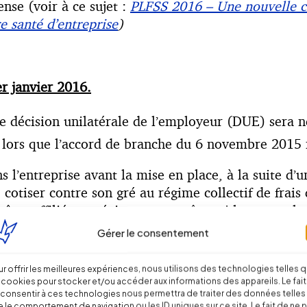
nse (voir à ce sujet :
PLFSS 2016 – Une nouvelle c
e santé d’entreprise
)
er janvier 2016.
écision unilatérale de l’employeur (DUE) sera né
 lors que l’accord de branche du 6 novembre 2015 n’
 l’entreprise avant la mise en place, à la suite d’u
 cotiser contre son gré au régime collectif de frais 
être affiliés au régime, et ce même si leurs emplo
cle 11 de la Loi n° 89-1009 du 31 décembre 1989 – d
Gérer le consentement
tre remise en cause en cas de survenance, au cours 
r offrir les meilleures expériences, nous utilisons des technologies telles 
u sport.
 cookies pour stocker et/ou accéder aux informations des appareils. Le fait
consentir à ces technologies nous permettra de traiter des données telles
 le comportement de navigation ou les ID uniques sur ce site. Le fait de ne 