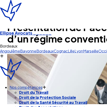
Présentation de l’acc
Ellipse Avocats
______
d’un régime conventio
Co
Angoulême
Bayonne
Bordeaux
Cognac
Lille
Lyon
Marseille
Occi
Nos compétences
Droit du Travail
Droit de la Protection Sociale
Droit de la Santé Sécurité au Travail