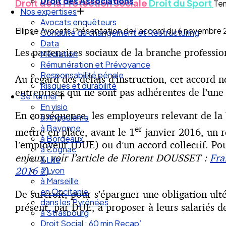
Droit des Associations
Droit de la Protection Sociale
Droit du Sport
Tem
Nos expertises
Avocats enquêteurs
Ellipse Avocats Présentation de l’accord du 6 novembre 2
Conduite du changement et Restructuring
Data
Les partenaires sociaux de la branche professio
Médiation
Rémunération et Prévoyance
Responsabilité pénale
Au regard des délais d’instruction, cet accord 
Risques et durabilité
entreprises qui ne sont pas adhérentes de l’une 
Se former
En visio
En conséquence, les employeurs relevant de la 
à Angouleme
à Bayonne
er
mettre en place, avant le 1
janvier 2016, un ré
à Bordeaux
l’employeur (DUE) ou d’un accord collectif. Pou
à Cognac
enjeux, voir l’article de Florent DOUSSET :
Fra
à Lille
2016 ?
).
à Lyon
à Marseille
en Occitanie
De surcroît, pour s’épargner une obligation ult
dans les Pyrénées
présent, par DUE, à proposer à leurs salariés de
à Strasbourg
Droit Social : 60 min Recap’