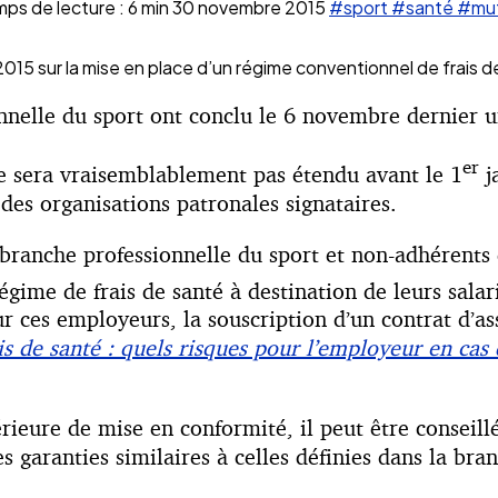
ps de lecture : 6 min
30 novembre 2015
#sport
#santé
#mut
015 sur la mise en place d’un régime conventionnel de frais d
nnelle du sport ont conclu le 6 novembre dernier un
er
ne sera vraisemblablement pas étendu avant le 1
j
des organisations patronales signataires.
branche professionnelle du sport et non-adhérents d
gime de frais de santé à destination de leurs salari
r ces employeurs, la souscription d’un contrat d’ass
is de santé : quels risques pour l’employeur en cas 
érieure de mise en conformité, il peut être conseil
s garanties similaires à celles définies dans la bra