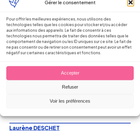
prévoyance !
Gérer le consentement
Sébastien MILLET
Pour offrir les meilleures expériences, nous utilisons des
technologies telles que les cookies pour stocker et/ou accéder
aux informations des appareils. Le fait de consentir à ces
15 juillet 2015
technologies nous permettra de traiter des données telles que le
comportement de navigation ou les ID uniques sur ce site. Le fait de
ne pas consentir ou de retirer son consentement peut avoir un effet
négatif sur certaines caractéristiques et fonctions.
Accepter
Droit du Travail
Refuser
Prime à l’embauche du 1er salarié –
Voir les préférences
quelle aide ?
Laurène DESCHET