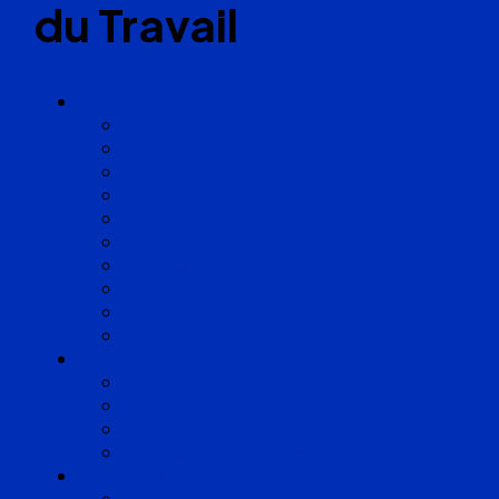
du Travail
Cabinets
Angoulême
Bayonne
Bordeaux
Cognac
Lille
Lyon
Marseille
Occitanie
Pyrénées
Strasbourg
Compétences
Droit du Travail
Droit de la Protection Sociale
Droit Santé Sécurité au Travail
Droit des Associations
Expertises
Avocats enquêteurs