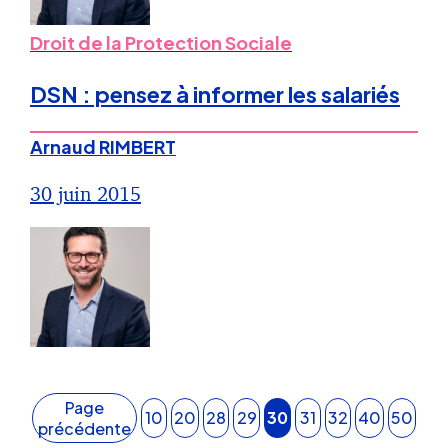
Droit de la Protection Sociale
DSN : pensez à informer les salariés
Arnaud RIMBERT
30 juin 2015
Page
10
20
28
29
30
31
32
40
50
précédente