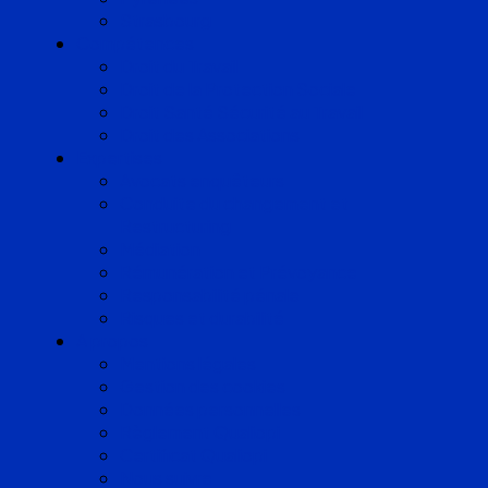
Strasbourg
Compétences
Droit du Travail
Droit de la Protection Sociale
Droit Santé Sécurité au Travail
Droit des Associations
Expertises
Avocats enquêteurs
Conduite du changement et
Restructuring
Médiation
Rémunération et Prévoyance
Responsabilité pénale
Risques et durabilité
A propos
Mentions légales
Gestion des cookies
Données personnelles
Règlement Qualiopi
Certificat Qualiopi
Nous suivre