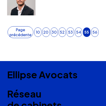
Page
10
20
30
52
53
54
55
56
précédente
Ellipse Avocats
Réseau
de cabinets