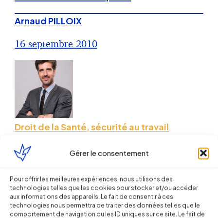
Arnaud PILLOIX
16 septembre 2010
Droit de la Santé, sécurité au travail
Energie : de nouvelles règles
Gérer le consentement
applicables en matière
d’installations thermiques
Pour offrir les meilleures expériences, nous utilisons des
technologies telles que les cookies pour stocker et/ou accéder
aux informations des appareils. Le fait de consentir à ces
Sébastien MILLET
technologies nous permettra de traiter des données telles que le
comportement de navigation ou les ID uniques sur ce site. Le fait de